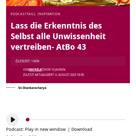
PODCAST
TÄGL. INSPIRATION
Lass die Erkenntnis des
Selbst alle Unwissenheit
vertreiben- AtBo 43
LESEZEIT: 1 MIN
VON
RAFAELA
VOR 10 JAHREN
ZULETZT AKTUALISIERT: 6. AUGUST 2025 18:09
Sri-Shankaracharya
Audio-
Player
Podcast:
Play in new window
|
Download