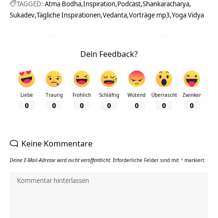
TAGGED:
Atma Bodha
Inspiration
Podcast
Shankaracharya
Sukadev
Tägliche Inspirationen
Vedanta
Vorträge mp3
Yoga Vidya
Dein Feedback?
Liebe
Traurig
Fröhlich
Schläfrig
Wütend
Überrascht
Zwinker
0
0
0
0
0
0
0
Keine Kommentare
Deine E-Mail-Adresse wird nicht veröffentlicht.
Erforderliche Felder sind mit
*
markiert.