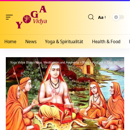
Aa
Größenänderun
Home
News
Yoga & Spiritualität
Health & Food
Yoga Vidya Blog - Yoga, Meditation und Ayurveda
>
Blog
>
Podcast
>
Tägl. Inspiration