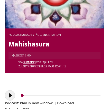
PODCAST
SUKADEV
TÄGL. INSPIRATION
Mahishasura
LESEZEIT: 0 MIN
VON
SUKADEV
VOR 17 JAHREN
ZULETZT AKTUALISIERT: 25. MÄRZ 2026 11:12
Audio-
Player
Podcast:
Play in new window
|
Download