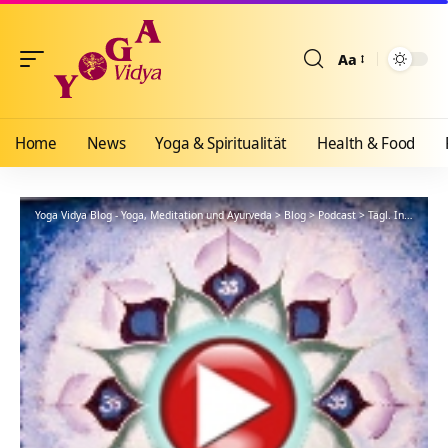
Aa
Größenänderun
Home
News
Yoga & Spiritualität
Health & Food
Yoga Vidya Blog - Yoga, Meditation und Ayurveda
>
Blog
>
Podcast
>
Tägl. Inspiration