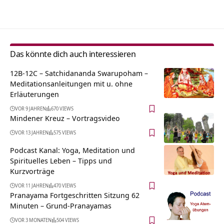
Alternative:
Das könnte dich auch interessieren
12B-12C – Satchidananda Swarupoham –
Meditationsanleitungen mit u. ohne
Erläuterungen
VOR 9 JAHREN
670 VIEWS
Mindener Kreuz‏‎ – Vortragsvideo
VOR 13 JAHREN
575 VIEWS
Podcast Kanal: Yoga, Meditation und
Spirituelles Leben – Tipps und
Kurzvorträge
VOR 11 JAHREN
470 VIEWS
Pranayama Fortgeschritten Sitzung 62
Minuten – Grund-Pranayamas
VOR 3 MONATEN
504 VIEWS