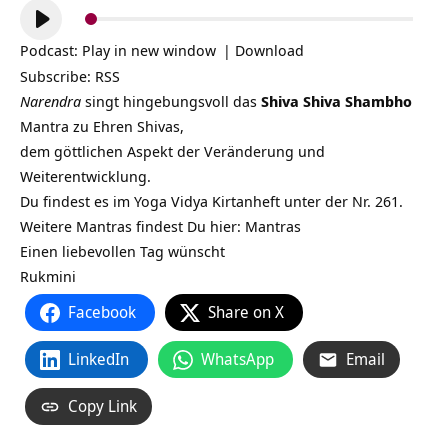
Audio-
Player
Podcast:
Play in new window
|
Download
Subscribe:
RSS
Narendra
singt hingebungsvoll das
Shiva Shiva Shambho
Mantra zu Ehren Shivas,
dem göttlichen Aspekt der Veränderung und
Weiterentwicklung.
Du findest es im Yoga Vidya Kirtanheft unter der Nr. 261.
Weitere Mantras findest Du hier: Mantras
Einen liebevollen Tag wünscht
Rukmini
Facebook
Share on X
LinkedIn
WhatsApp
Email
Copy Link