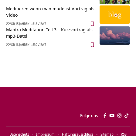
Meditieren wenn man müde ist Vortrag als
Video
VOR 15 JAHREN
518 VIEWS
Mantra Meditation Teil 3 – Kurzvortrag als
mp3-Datei
VOR 18 JAHREN
530 VIEWS
Folge uns
Datenschutz
Impressum
Haftungsausschluss
Sitemap
RSS