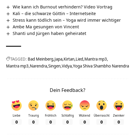
Wie kann ich Burnout verhindern? Video Vortrag
Kali – die schwarze Göttin – Internetseite
Stress kann tödlich sein – Yoga wird immer wichtiger
Ambe Ma gesungen von Vincent
Shanti und Jürgen haben geheiratet
TAGGED:
Bad Meinberg
Japa
Kirtan
Lied
Mantra mp3
Mantra mp3
Narendra
Singen
Vidya
Yoga Shiva Shambho Narendra
Dein Feedback?
Liebe
Traurig
Fröhlich
Schläfrig
Wütend
Überrascht
Zwinker
0
0
0
0
0
0
0