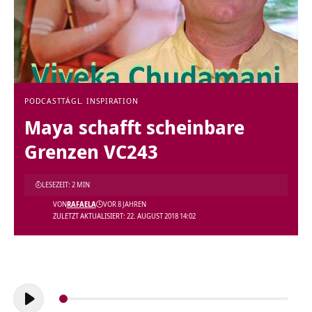
PODCAST
TÄGL. INSPIRATION
Maya schafft scheinbare
Grenzen VC243
LESEZEIT: 2 MIN
VON
RAFAELA
VOR 8 JAHREN
ZULETZT AKTUALISIERT: 22. AUGUST 2018 14:02
Audio-
Player