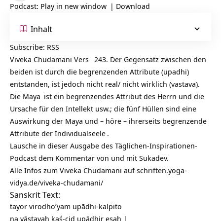
Podcast:
Play in new window
|
Download
Inhalt
Subscribe:
RSS
Viveka Chudamani Vers
243. Der Gegensatz zwischen den
beiden ist durch die begrenzenden Attribute (upadhi)
entstanden, ist jedoch nicht real/ nicht wirklich (vastava).
Die
Maya
ist ein begrenzendes Attribut des Herrn und die
Ursache für den Intellekt usw.; die fünf Hüllen sind eine
Auswirkung der Maya und – höre – ihrerseits begrenzende
Attribute der
Individualseele
.
Lausche in dieser Ausgabe des Täglichen-Inspirationen-
Podcast dem Kommentar von und mit Sukadev.
Alle Infos zum Viveka Chudamani auf
schriften.yoga-
vidya.de/viveka-chudamani/
Sanskrit Text:
tayor virodho’yam upādhi-kalpito
na vāstavaḥ kaś-cid upādhir eṣaḥ |