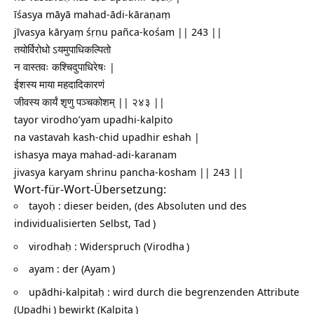
īśasya māyā mahad-ādi-kāraṇaṃ
jīvasya kāryaṃ śṛṇu pañca-kośam || 243 ||
तयोर्विरोधो ऽयमुपाधिकल्पितो
न वास्तवः कश्चिदुपाधिरेषः |
ईशस्य माया महदादिकारणं
जीवस्य कार्यं शृणु पञ्चकोशम् || २४३ ||
tayor virodho’yam upadhi-kalpito
na vastavah kash-chid upadhir eshah |
ishasya maya mahad-adi-karanam
jivasya karyam shrinu pancha-kosham || 243 ||
Wort-für-Wort-Übersetzung:
tayoḥ : dieser beiden, (des Absoluten und des
individualisierten Selbst,
Tad
)
virodhaḥ : Widerspruch (
Virodha
)
ayam : der (
Ayam
)
upādhi-kalpitaḥ : wird durch die begrenzenden Attribute
(
Upadhi
) bewirkt (
Kalpita
)