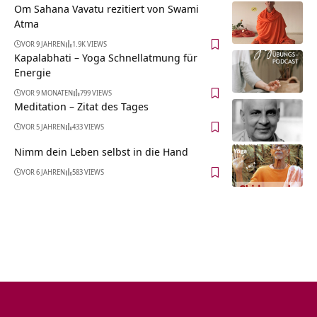
Om Sahana Vavatu rezitiert von Swami
Atma
VOR 9 JAHREN
1.9K VIEWS
Kapalabhati – Yoga Schnellatmung für
Energie
VOR 9 MONATEN
799 VIEWS
Meditation – Zitat des Tages
VOR 5 JAHREN
433 VIEWS
Nimm dein Leben selbst in die Hand
VOR 6 JAHREN
583 VIEWS