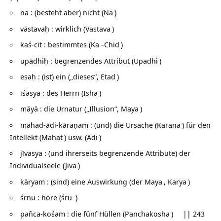
na : (besteht aber) nicht (
Na
)
vāstavaḥ : wirklich (
Vastava
)
kaś-cit : bestimmtes (
Ka
–
Chid
)
upādhiḥ : begrenzendes Attribut (
Upadhi
)
eṣaḥ : (ist) ein („dieses“,
Etad
)
īśasya : des Herrn (
Isha
)
māyā : die Urnatur („Illusion“,
Maya
)
mahad-ādi-kāraṇam : (und) die Ursache (
Karana
) für den
Intellekt (
Mahat
) usw. (
Adi
)
jīvasya : (und ihrerseits begrenzende Attribute) der
Individualseele (
Jiva
)
kāryam : (sind) eine Auswirkung (der
Maya
,
Karya
)
śṛṇu : höre (
śru
)
pañca-kośam : die fünf Hüllen (
Panchakosha
) || 243