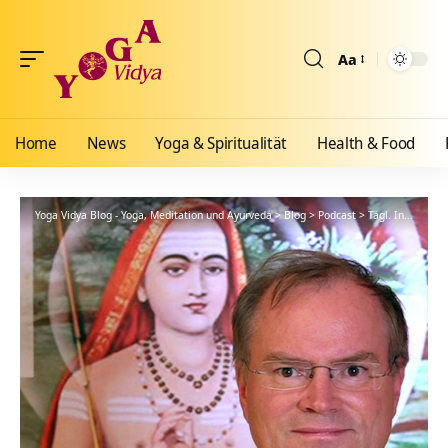
Aa
Größenänderun
Home
News
Yoga & Spiritualität
Health & Food
Yoga Vidya Blog - Yoga, Meditation und Ayurveda
>
Blog
>
Podcast
>
Tägl. Inspiration