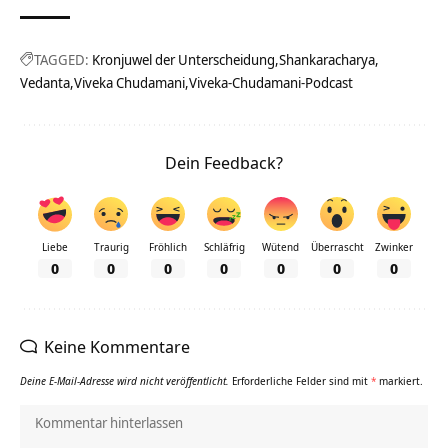
TAGGED:
Kronjuwel der Unterscheidung
Shankaracharya
Vedanta
Viveka Chudamani
Viveka-Chudamani-Podcast
Dein Feedback?
Liebe
Traurig
Fröhlich
Schläfrig
Wütend
Überrascht
Zwinker
0
0
0
0
0
0
0
Keine Kommentare
Deine E-Mail-Adresse wird nicht veröffentlicht.
Erforderliche Felder sind mit
*
markiert.