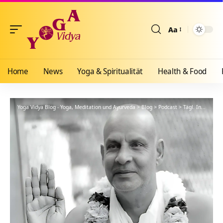
Aa
Größenänderun
Home
News
Yoga & Spiritualität
Health & Food
Yoga Vidya Blog - Yoga, Meditation und Ayurveda
>
Blog
>
Podcast
>
Tägl. Inspiration