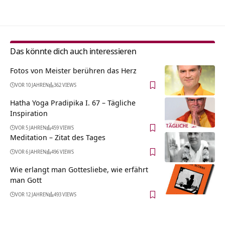
Das könnte dich auch interessieren
Fotos von Meister berühren das Herz
VOR 10 JAHREN
362 VIEWS
Hatha Yoga Pradipika I. 67 – Tägliche
Inspiration
VOR 5 JAHREN
459 VIEWS
Meditation – Zitat des Tages
VOR 6 JAHREN
496 VIEWS
Wie erlangt man Gottesliebe, wie erfährt
man Gott
VOR 12 JAHREN
493 VIEWS