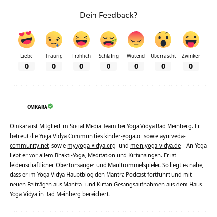
Dein Feedback?
Liebe
Traurig
Fröhlich
Schläfrig
Wütend
Überrascht
Zwinker
0
0
0
0
0
0
0
OMKARA
Omkara ist Mitglied im Social Media Team bei Yoga Vidya Bad Meinberg. Er
betreut die Yoga Vidya Communities
kinder-yoga.cc
sowie
ayurveda-
community.net
sowie
my.yoga-vidya.org
und
mein.yoga-vidya.de
- An Yoga
liebt er vor allem Bhakti-Yoga, Meditation und Kirtansingen. Er ist
leidenschaftlicher Obertonsänger und Maultrommelspieler. So liegt es nahe,
dass er im Yoga Vidya Hauptblog den Mantra Podcast fortführt und mit
neuen Beiträgen aus Mantra- und Kirtan Gesangsaufnahmen aus dem Haus
Yoga Vidya in Bad Meinberg bereichert.