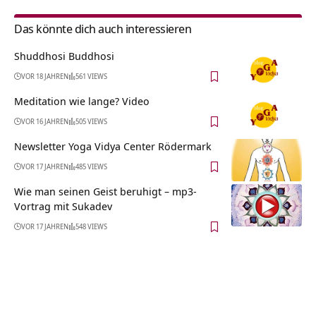
Das könnte dich auch interessieren
Shuddhosi Buddhosi
VOR 18 JAHREN
561 VIEWS
Meditation wie lange? Video
VOR 16 JAHREN
505 VIEWS
Newsletter Yoga Vidya Center Rödermark
VOR 17 JAHREN
485 VIEWS
Wie man seinen Geist beruhigt – mp3-
Vortrag mit Sukadev
VOR 17 JAHREN
548 VIEWS