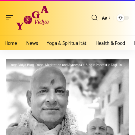
Aa
Größenänderun
Home
News
Yoga & Spiritualität
Health & Food
Yoga Vidya Blog - Yoga, Meditation und Ayurveda
>
Blog
>
Podcast
>
Tägl. Inspiration