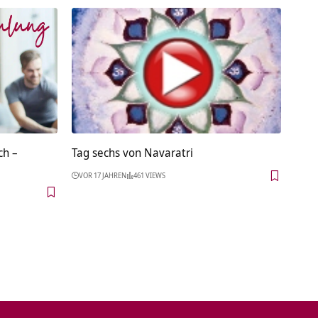
ch –
Tag sechs von Navaratri
VOR 17 JAHREN
461 VIEWS