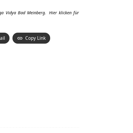
Hoch/Runter
benutzen,
ga Vidya Bad Meinberg.
Hier klicken für
um
die
Lautstärke
ail
Copy Link
zu
regeln.