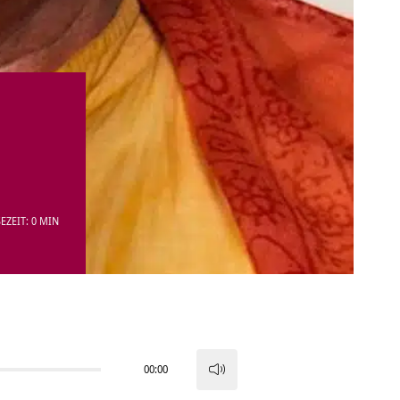
EZEIT: 0 MIN
00:00
Pfeiltasten