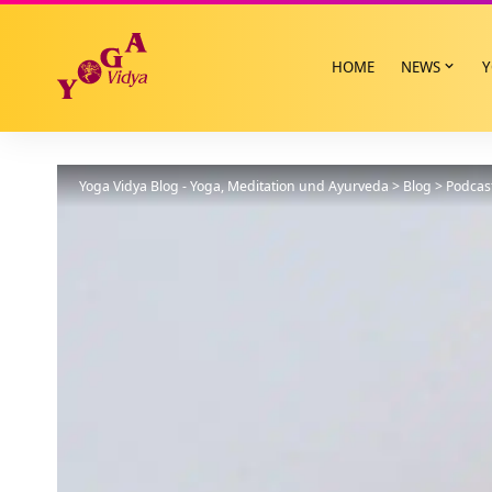
HOME
NEWS
Y
Yoga Vidya Blog - Yoga, Meditation und Ayurveda
>
Blog
>
Podcas