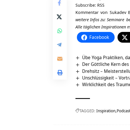
Subscribe:
RSS
Kommentar von
Sukadev B
weitere Infos zu:
Seminare
be
Alle täglichen Inspirationen
Facebook
Übe Yoga Praktiken, das
Der Göttliche Kern de
Drehsitz – Meisterstell
Unschlüssigkeit – Vort
Wirklichkeit des Traum
TAGGED:
Inspiration
Podcas