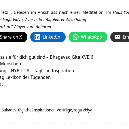
retz
. Gelesen im Anschluss nach einer
Meditation
im
Haus Yo
i Yoga Vidya,
Ayurveda
,
Yogalehrer Ausbildung
 mp3 mit Player zum Anhören
Share on X
LinkedIn
WhatsApp
Em
s sie für dich gut sind – Bhagavad Gita XVII 6
s Menschen
ung – HYP I. 28 – Tägliche Inspiration
rag Lexikon der Tugenden
es
t
Sukadev
Tägliche Inspirationen
Vorträge
Yoga Vidya