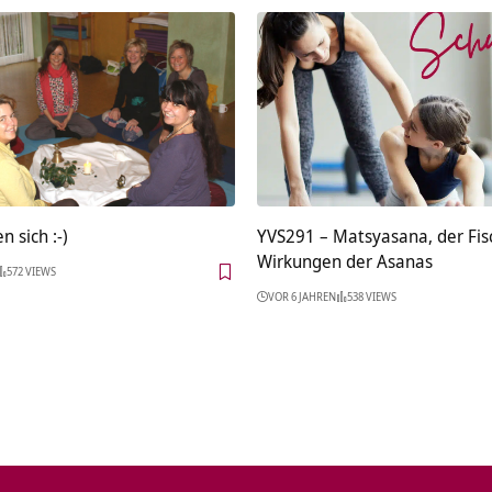
n sich :-)
YVS291 – Matsyasana, der Fis
Wirkungen der Asanas
572 VIEWS
VOR 6 JAHREN
538 VIEWS