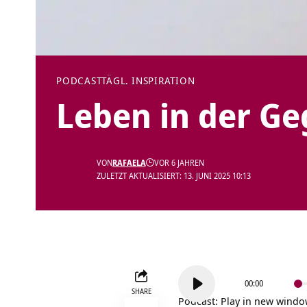
PODCAST
TÄGL. INSPIRATION
Leben in der G
VON
RAFAELA
VOR 6 JAHREN
ZULETZT AKTUALISIERT: 13. JUNI 2025 10:13
Audio-
00:00
Player
SHARE
Podcast:
Play in new wind