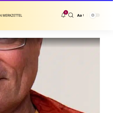
6
Aa
N MERKZETTEL
Größenänderung