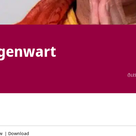
egenwart
LES
ow
|
Download