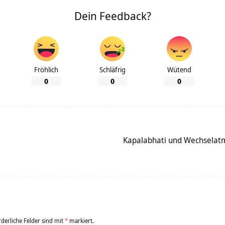
Dein Feedback?
Fröhlich
Schläfrig
Wütend
0
0
0
Kapalabhati und Wechselat
rderliche Felder sind mit
*
markiert.