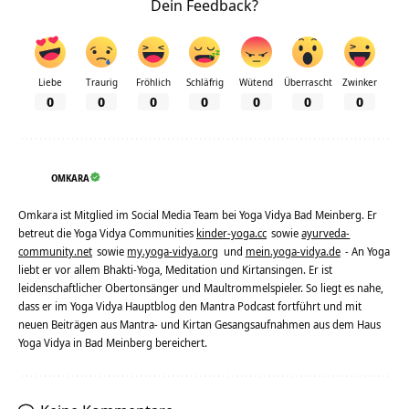
Dein Feedback?
Liebe
Traurig
Fröhlich
Schläfrig
Wütend
Überrascht
Zwinker
0
0
0
0
0
0
0
OMKARA
Omkara ist Mitglied im Social Media Team bei Yoga Vidya Bad Meinberg. Er
betreut die Yoga Vidya Communities
kinder-yoga.cc
sowie
ayurveda-
community.net
sowie
my.yoga-vidya.org
und
mein.yoga-vidya.de
- An Yoga
liebt er vor allem Bhakti-Yoga, Meditation und Kirtansingen. Er ist
leidenschaftlicher Obertonsänger und Maultrommelspieler. So liegt es nahe,
dass er im Yoga Vidya Hauptblog den Mantra Podcast fortführt und mit
neuen Beiträgen aus Mantra- und Kirtan Gesangsaufnahmen aus dem Haus
Yoga Vidya in Bad Meinberg bereichert.