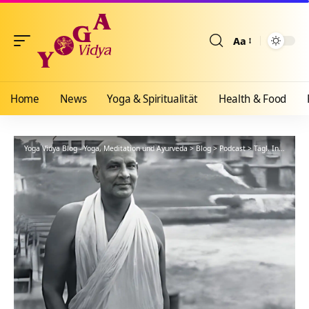
Aa
Größenänderun
Home
News
Yoga & Spiritualität
Health & Food
Yoga Vidya Blog - Yoga, Meditation und Ayurveda
>
Blog
>
Podcast
>
Tägl. Inspiration