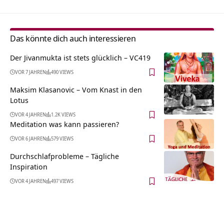
Das könnte dich auch interessieren
Der Jivanmukta ist stets glücklich – VC419
VOR 7 JAHREN
490 VIEWS
Maksim Klasanovic – Vom Knast in den
Lotus
VOR 4 JAHREN
1.2K VIEWS
Meditation was kann passieren?
VOR 6 JAHREN
579 VIEWS
Durchschlafprobleme – Tägliche
Inspiration
VOR 4 JAHREN
497 VIEWS