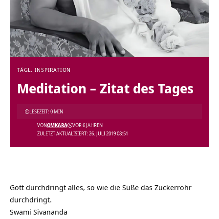
TÄGL. INSPIRATION
Meditation – Zitat des Tages
LESEZEIT: 0 MIN
VON
OMKARA
VOR 6 JAHREN
ZULETZT AKTUALISIERT: 26. JULI 2019 08:51
Gott durchdringt alles, so wie die Süße das Zuckerrohr
durchdringt.
Swami Sivananda