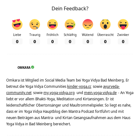
Dein Feedback?
Liebe
Traurig
Fröhlich
Schläfrig
Wütend
Überrascht
Zwinker
0
0
0
0
0
0
0
OMKARA
Omkara ist Mitglied im Social Media Team bei Yoga Vidya Bad Meinberg. Er
betreut die Yoga Vidya Communities
kinder-yoga.cc
sowie
ayurveda-
community.net
sowie
my.yoga-vidya.org
und
mein.yoga-vidya.de
- An Yoga
liebt er vor allem Bhakti-Yoga, Meditation und Kirtansingen. Er ist
leidenschaftlicher Obertonsänger und Maultrommelspieler. So liegt es nahe,
dass er im Yoga Vidya Hauptblog den Mantra Podcast fortführt und mit
neuen Beiträgen aus Mantra- und Kirtan Gesangsaufnahmen aus dem Haus
Yoga Vidya in Bad Meinberg bereichert.