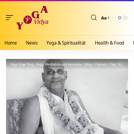
Aa
Größenänderun
Home
News
Yoga & Spiritualität
Health & Food
Yoga Vidya Blog - Yoga, Meditation und Ayurveda
>
Blog
>
Podcast
>
Tägl. Inspiration