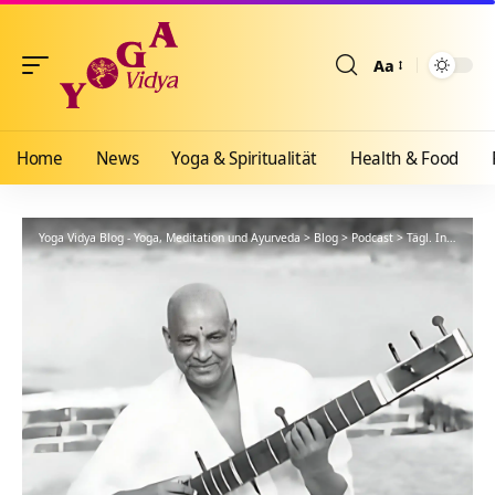
Aa
Größenänderun
Home
News
Yoga & Spiritualität
Health & Food
Yoga Vidya Blog - Yoga, Meditation und Ayurveda
>
Blog
>
Podcast
>
Tägl. Inspiration