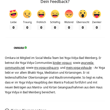
Dein Feedback?
Liebe
Traurig
Fröhlich
Schläfrig
Wütend
Überrascht
Zwinker
0
0
0
0
0
0
0
OMKARA
Omkara ist Mitglied im Social Media Team bei Yoga Vidya Bad Meinberg. Er
betreut die Yoga Vidya Communities
kinder-yoga.cc
sowie
ayurveda-
community.net
sowie
my.yoga-vidya.org
und
mein.yoga-vidya.de
- An Yoga
liebt er vor allem Bhakti-Yoga, Meditation und Kirtansingen. Er ist
leidenschaftlicher Obertonsänger und Maultrommelspieler. So liegt es nahe,
dass er im Yoga Vidya Hauptblog den Mantra Podcast fortführt und mit
neuen Beiträgen aus Mantra- und Kirtan Gesangsaufnahmen aus dem Haus
Yoga Vidya in Bad Meinberg bereichert.