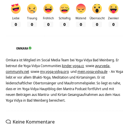
Liebe
Traurig
Fröhlich
Schläfrig
Wütend
Überrascht
Zwinker
0
0
0
0
0
0
0
OMKARA
Omkara ist Mitglied im Social Media Team bei Yoga Vidya Bad Meinberg. Er
betreut die Yoga Vidya Communities
kinder-yoga.cc
sowie
ayurveda-
community.net
sowie
my.yoga-vidya.org
und
mein.yoga-vidya.de
- An Yoga
liebt er vor allem Bhakti-Yoga, Meditation und Kirtansingen. Er ist
leidenschaftlicher Obertonsänger und Maultrommelspieler. So liegt es nahe,
dass er im Yoga Vidya Hauptblog den Mantra Podcast fortführt und mit
neuen Beiträgen aus Mantra- und Kirtan Gesangsaufnahmen aus dem Haus
Yoga Vidya in Bad Meinberg bereichert.
Keine Kommentare