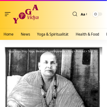
Aa
Größenänderun
Home
News
Yoga & Spiritualität
Health & Food
Yoga Vidya Blog - Yoga, Meditation und Ayurveda
>
Blog
>
Podcast
>
Tägl. Inspiration