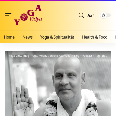
Aa
Größenänderun
Home
News
Yoga & Spiritualität
Health & Food
Yoga Vidya Blog - Yoga, Meditation und Ayurveda
>
Blog
>
Podcast
>
Tägl. Inspiration