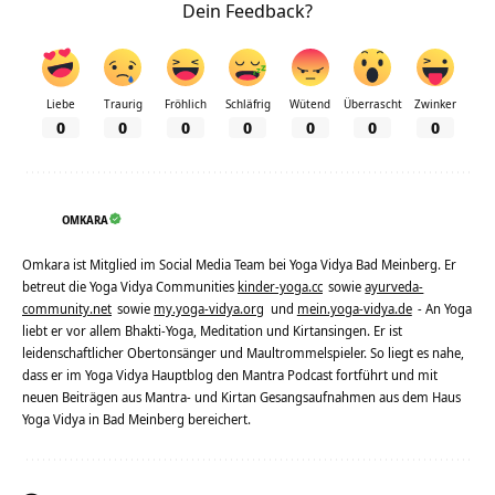
Dein Feedback?
Liebe
Traurig
Fröhlich
Schläfrig
Wütend
Überrascht
Zwinker
0
0
0
0
0
0
0
OMKARA
Omkara ist Mitglied im Social Media Team bei Yoga Vidya Bad Meinberg. Er
betreut die Yoga Vidya Communities
kinder-yoga.cc
sowie
ayurveda-
community.net
sowie
my.yoga-vidya.org
und
mein.yoga-vidya.de
- An Yoga
liebt er vor allem Bhakti-Yoga, Meditation und Kirtansingen. Er ist
leidenschaftlicher Obertonsänger und Maultrommelspieler. So liegt es nahe,
dass er im Yoga Vidya Hauptblog den Mantra Podcast fortführt und mit
neuen Beiträgen aus Mantra- und Kirtan Gesangsaufnahmen aus dem Haus
Yoga Vidya in Bad Meinberg bereichert.