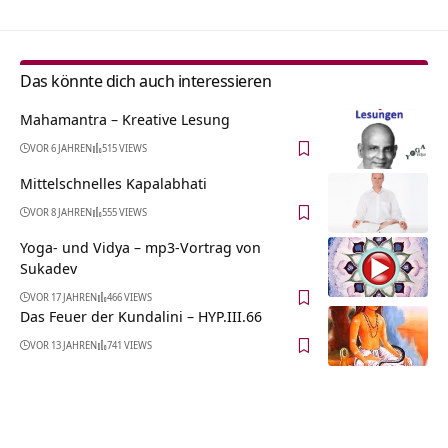
Das könnte dich auch interessieren
Mahamantra – Kreative Lesung
VOR 6 JAHREN
515 VIEWS
Mittelschnelles Kapalabhati
VOR 8 JAHREN
555 VIEWS
Yoga- und Vidya – mp3-Vortrag von
Sukadev
VOR 17 JAHREN
466 VIEWS
Das Feuer der Kundalini – HYP.III.66
VOR 13 JAHREN
741 VIEWS