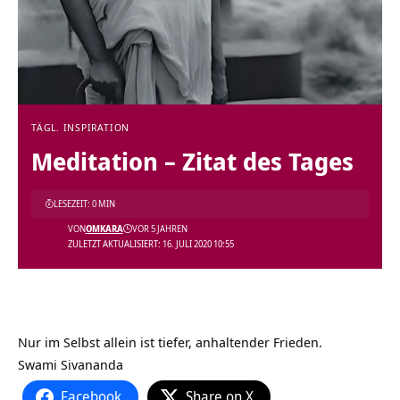
TÄGL. INSPIRATION
Meditation – Zitat des Tages
LESEZEIT: 0 MIN
VON
OMKARA
VOR 5 JAHREN
ZULETZT AKTUALISIERT: 16. JULI 2020 10:55
Nur im Selbst allein ist tiefer, anhaltender Frieden.
Swami Sivananda
Facebook
Share on X