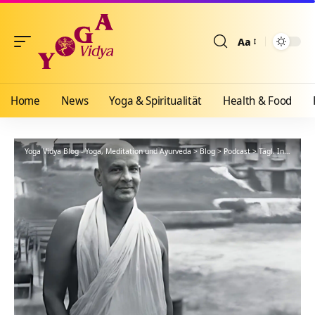
Aa
Größenänderun
Home
News
Yoga & Spiritualität
Health & Food
Yoga Vidya Blog - Yoga, Meditation und Ayurveda
>
Blog
>
Podcast
>
Tägl. Inspiration