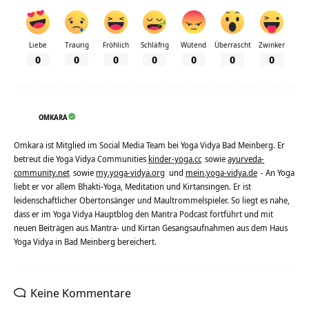
Liebe
Traurig
Fröhlich
Schläfrig
Wütend
Überrascht
Zwinker
0
0
0
0
0
0
0
OMKARA
Omkara ist Mitglied im Social Media Team bei Yoga Vidya Bad Meinberg. Er
betreut die Yoga Vidya Communities
kinder-yoga.cc
sowie
ayurveda-
community.net
sowie
my.yoga-vidya.org
und
mein.yoga-vidya.de
- An Yoga
liebt er vor allem Bhakti-Yoga, Meditation und Kirtansingen. Er ist
leidenschaftlicher Obertonsänger und Maultrommelspieler. So liegt es nahe,
dass er im Yoga Vidya Hauptblog den Mantra Podcast fortführt und mit
neuen Beiträgen aus Mantra- und Kirtan Gesangsaufnahmen aus dem Haus
Yoga Vidya in Bad Meinberg bereichert.
Keine Kommentare