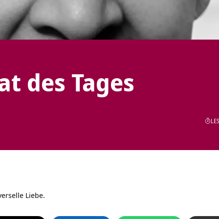
tat des Tages
LES
erselle Liebe.