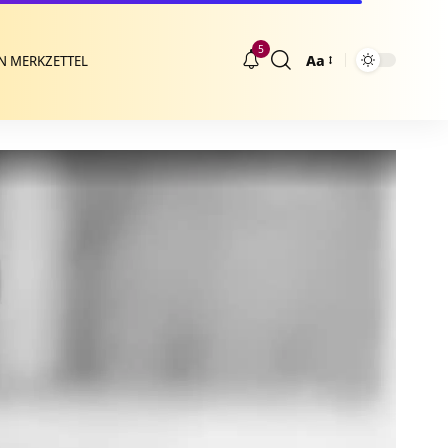
5
Aa
N MERKZETTEL
Größenänderung