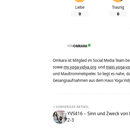
Liebe
Traurig
0
0
VON
OMKARA
Omkara ist Mitglied im Social Media Team b
sowie
my.yoga-vidya.org
und
mein.yoga-vi
und Maultrommelspieler. So liegt es nahe, 
Gesangsaufnahmen aus dem Haus Yoga Vidya
VORHERIGER ARTIKEL
YVS416 – Sinn und Zweck von 
2-3