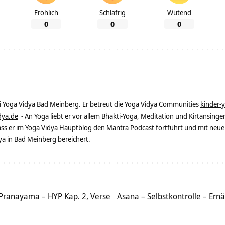
Fröhlich
Schläfrig
Wütend
0
0
0
ei Yoga Vidya Bad Meinberg. Er betreut die Yoga Vidya Communities
kinder-
dya.de
- An Yoga liebt er vor allem Bhakti-Yoga, Meditation und Kirtansingen
dass er im Yoga Vidya Hauptblog den Mantra Podcast fortführt und mit neue
 in Bad Meinberg bereichert.
Pranayama – HYP Kap. 2, Verse
Asana – Selbstkontrolle – Ern