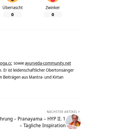
Überrascht
Zwinker
0
0
yoga.cc
sowie
ayurveda-community.net
. Er ist leidenschaftlicher Obertonsänger
n Beiträgen aus Mantra- und Kirtan
NÄCHSTER ARTIKEL
ährung – Pranayama – HYP II. 1
– Tägliche Inspiration