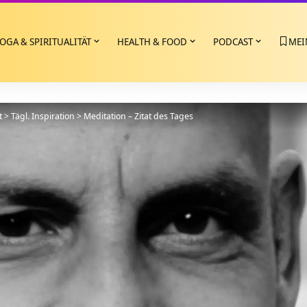
OGA & SPIRITUALITÄT
HEALTH & FOOD
PODCAST
MEI
t
>
Tägl. Inspiration
>
Meditation – Zitat des Tages