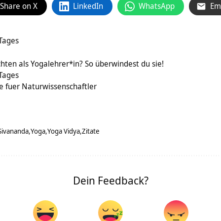
Share on X
LinkedIn
WhatsApp
Em
 Tages
g
hten als Yogalehrer*in? So überwindest du sie!
 Tages
 fuer Naturwissenschaftler
Sivananda
Yoga
Yoga Vidya
Zitate
Dein Feedback?