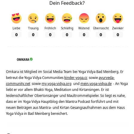
Dein Feedback?
Liebe
Traurig
Fröhlich
Schläfrig
Wütend
Überrascht
Zwinker
0
0
0
0
0
0
0
OMKARA
Omkara ist Mitglied im Social Media Team bei Yoga Vidya Bad Meinberg. Er
betreut die Yoga Vidya Communities
kinder-yoga.cc
sowie
ayurveda-
community.net
sowie
my.yoga-vidya.org
und
mein.yoga-vidya.de
- An Yoga
liebt er vor allem Bhakti-Yoga, Meditation und Kirtansingen. Er ist
leidenschaftlicher Obertonsänger und Maultrommelspieler. So liegt es nahe,
dass er im Yoga Vidya Hauptblog den Mantra Podcast fortführt und mit
neuen Beiträgen aus Mantra- und Kirtan Gesangsaufnahmen aus dem Haus
Yoga Vidya in Bad Meinberg bereichert.