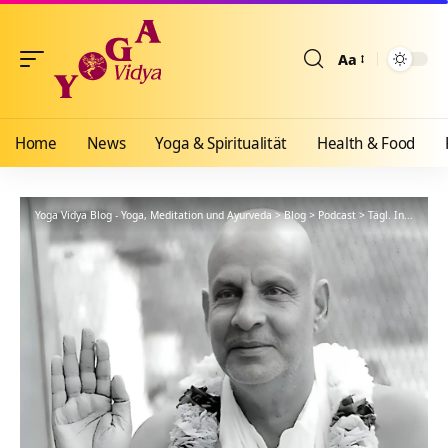
Aa
Größenänderun
Home
News
Yoga & Spiritualität
Health & Food
Yoga Vidya Blog - Yoga, Meditation und Ayurveda
>
Blog
>
Podcast
>
Tägl. Inspiration