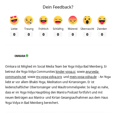
Dein Feedback?
Liebe
Traurig
Fröhlich
Schläfrig
Wütend
Überrascht
Zwinker
0
0
0
0
0
0
0
OMKARA
Omkara ist Mitglied im Social Media Team bei Yoga Vidya Bad Meinberg. Er
betreut die Yoga Vidya Communities
kinder-yoga.cc
sowie
ayurveda-
community.net
sowie
my.yoga-vidya.org
und
mein.yoga-vidya.de
- An Yoga
liebt er vor allem Bhakti-Yoga, Meditation und Kirtansingen. Er ist
leidenschaftlicher Obertonsänger und Maultrommelspieler. So liegt es nahe,
dass er im Yoga Vidya Hauptblog den Mantra Podcast fortführt und mit
neuen Beiträgen aus Mantra- und Kirtan Gesangsaufnahmen aus dem Haus
Yoga Vidya in Bad Meinberg bereichert.