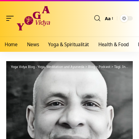
Aa
Größenänderun
Home
News
Yoga & Spiritualität
Health & Food
Yoga Vidya Blog - Yoga, Meditation und Ayurveda
>
Blog
>
Podcast
>
Tägl. Inspiration