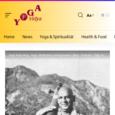
Aa
Größenänderun
Home
News
Yoga & Spiritualität
Health & Food
Yoga Vidya Blog - Yoga, Meditation und Ayurveda
>
Blog
>
Podcast
>
Tägl. Inspiration