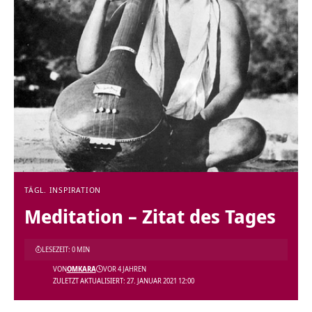
TÄGL. INSPIRATION
Meditation – Zitat des Tages
LESEZEIT: 0 MIN
VON
OMKARA
VOR 4 JAHREN
ZULETZT AKTUALISIERT: 27. JANUAR 2021 12:00