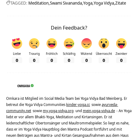
TAGGED:
Meditation
Swami Sivananda
Yoga
Yoga Vidya
Zitate
Dein Feedback?
Liebe
Traurig
Fröhlich
Schläfrig
Wütend
Überrascht
Zwinker
0
0
0
0
0
0
0
OMKARA
Omkara ist Mitglied im Social Media Team bei Yoga Vidya Bad Meinberg. Er
betreut die Yoga Vidya Communities
kinder-yoga.cc
sowie
ayurveda-
community.net
sowie
my.yoga-vidya.org
und
mein.yoga-vidya.de
- An Yoga
liebt er vor allem Bhakti-Yoga, Meditation und Kirtansingen. Er ist
leidenschaftlicher Obertonsänger und Maultrommelspieler. So liegt es nahe,
dass er im Yoga Vidya Hauptblog den Mantra Podcast fortführt und mit
neuen Beiträgen aus Mantra- und Kirtan Gesangsaufnahmen aus dem Haus