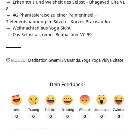
Erkenntnis und Weisheit des Selbst – Bhagavad Gita VI.
8
4G Phantasiereise zu einer Palmeninsel –
Tiefenentspannung im Sitzen – Kurzes Praxisaudio
Weihnachten aus Yoga-Sicht
Das Selbst als reiner Beobachter VC 99
TAGGED:
Meditation
Swami Sivananda
Yoga
Yoga Vidya
Zitate
Dein Feedback?
Liebe
Traurig
Fröhlich
Schläfrig
Wütend
Überrascht
Zwinker
0
0
0
0
0
0
0