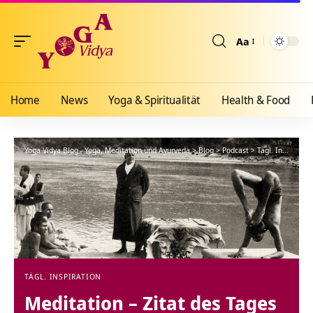
Aa
Größenänderun
Home
News
Yoga & Spiritualität
Health & Food
Yoga Vidya Blog - Yoga, Meditation und Ayurveda
>
Blog
>
Podcast
>
Tägl. Inspiration
TÄGL. INSPIRATION
Meditation – Zitat des Tages