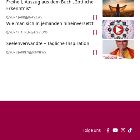
Freiheit, Auszug aus dem Buch „Göttliche
Erkenntnis“
VOR 1 JAHR
824 VIEWS
Wie man sich in jemanden hineinversetzt
VOR 17 JAHREN
472 VIEWS
Seelenverwandte – Tägliche Inspiration
VOR 2 JAHREN
606 VIEWS
Folge uns