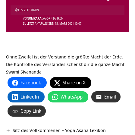
LESEZEIT: 0 MIN
VON
OMKARA
VOR 4 JAHREN
ZULETZT AKTUALISIERT: 15. MÄRZ 2021 10:07
Ohne Zweifel ist der Verstand die größte Macht der Erde.
Die Kontrolle des Verstandes schenkt dir die ganze Macht.
Swami Sivananda
Facebook
Share on X
LinkedIn
WhatsApp
Email
Copy Link
Sitz des Vollkommenen – Yoga Asana Lexikon