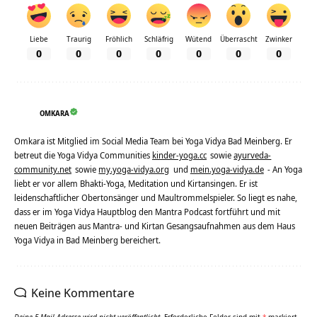
Liebe
Traurig
Fröhlich
Schläfrig
Wütend
Überrascht
Zwinker
0
0
0
0
0
0
0
OMKARA
Omkara ist Mitglied im Social Media Team bei Yoga Vidya Bad Meinberg. Er
betreut die Yoga Vidya Communities
kinder-yoga.cc
sowie
ayurveda-
community.net
sowie
my.yoga-vidya.org
und
mein.yoga-vidya.de
- An Yoga
liebt er vor allem Bhakti-Yoga, Meditation und Kirtansingen. Er ist
leidenschaftlicher Obertonsänger und Maultrommelspieler. So liegt es nahe,
dass er im Yoga Vidya Hauptblog den Mantra Podcast fortführt und mit
neuen Beiträgen aus Mantra- und Kirtan Gesangsaufnahmen aus dem Haus
Yoga Vidya in Bad Meinberg bereichert.
Keine Kommentare