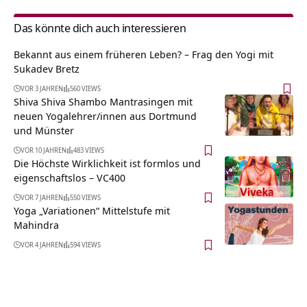
Das könnte dich auch interessieren
Bekannt aus einem früheren Leben? – Frag den Yogi mit
Sukadev Bretz
VOR 3 JAHREN
560 VIEWS
Shiva Shiva Shambo Mantrasingen mit
neuen Yogalehrer/innen aus Dortmund
und Münster
VOR 10 JAHREN
483 VIEWS
Die Höchste Wirklichkeit ist formlos und
eigenschaftslos – VC400
VOR 7 JAHREN
550 VIEWS
Yoga „Variationen“ Mittelstufe mit
Mahindra
VOR 4 JAHREN
594 VIEWS