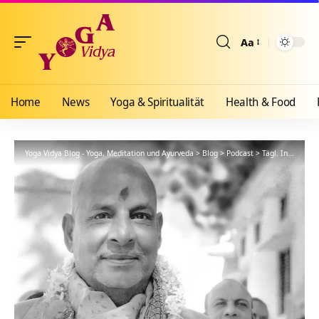
Aa
Größenänderun
Home
News
Yoga & Spiritualität
Health & Food
Yoga Vidya Blog - Yoga, Meditation und Ayurveda
>
Blog
>
Podcast
>
Tägl. Inspiration