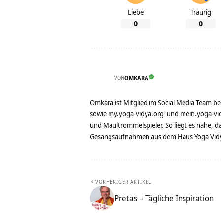
Liebe
Traurig
0
0
VON
OMKARA
Omkara ist Mitglied im Social Media Team b
sowie
my.yoga-vidya.org
und
mein.yoga-vi
und Maultrommelspieler. So liegt es nahe, 
Gesangsaufnahmen aus dem Haus Yoga Vidya
VORHERIGER ARTIKEL
Pretas – Tägliche Inspiration