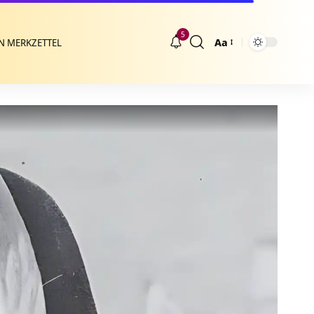
5
Aa
N MERKZETTEL
Größenänderung