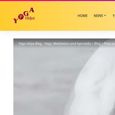
HOME
NEWS
Y
Yoga Vidya Blog - Yoga, Meditation und Ayurveda
>
Blog
>
Podcas