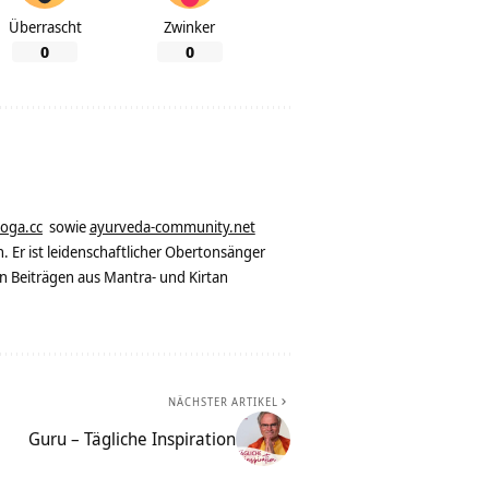
Überrascht
Zwinker
0
0
yoga.cc
sowie
ayurveda-community.net
. Er ist leidenschaftlicher Obertonsänger
n Beiträgen aus Mantra- und Kirtan
NÄCHSTER ARTIKEL
Guru – Tägliche Inspiration