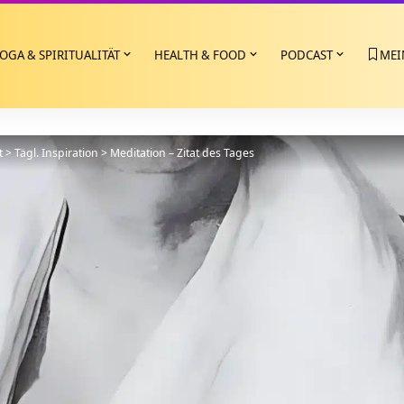
OGA & SPIRITUALITÄT
HEALTH & FOOD
PODCAST
MEI
t
>
Tägl. Inspiration
>
Meditation – Zitat des Tages