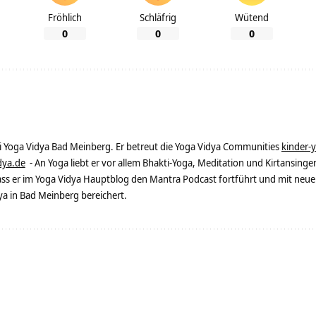
Fröhlich
Schläfrig
Wütend
0
0
0
ei Yoga Vidya Bad Meinberg. Er betreut die Yoga Vidya Communities
kinder-
dya.de
- An Yoga liebt er vor allem Bhakti-Yoga, Meditation und Kirtansingen
dass er im Yoga Vidya Hauptblog den Mantra Podcast fortführt und mit neue
 in Bad Meinberg bereichert.