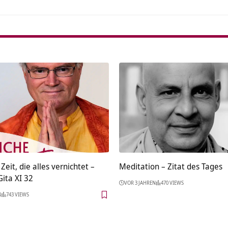
 Zeit, die alles vernichtet –
Meditation – Zitat des Tages
ita XI 32
VOR 3 JAHREN
470 VIEWS
N
743 VIEWS