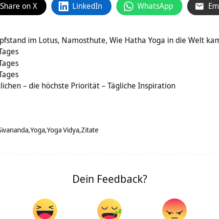
Share on X
LinkedIn
WhatsApp
Em
opfstand im Lotus, Namosthute, Wie Hatha Yoga in die Welt ka
 Tages
 Tages
 Tages
chen – die höchste Priorität – Tägliche Inspiration
Sivananda
Yoga
Yoga Vidya
Zitate
Dein Feedback?