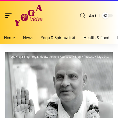
Aa
Größenänderun
Home
News
Yoga & Spiritualität
Health & Food
Yoga Vidya Blog - Yoga, Meditation und Ayurveda
>
Blog
>
Podcast
>
Tägl. Inspiration