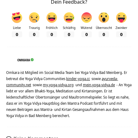
Dein Feedback?
Liebe
Traurig
Fröhlich
Schläfrig
Wütend
Überrascht
Zwinker
0
0
0
0
0
0
0
OMKARA
Omkara ist Mitglied im Social Media Team bei Yoga Vidya Bad Meinberg. Er
betreut die Yoga Vidya Communities
kinder-yoga.cc
sowie
ayurveda-
community.net
sowie
my.yoga-vidya.org
und
mein.yoga-vidya.de
- An Yoga
liebt er vor allem Bhakti-Yoga, Meditation und Kirtansingen. Er ist
leidenschaftlicher Obertonsänger und Maultrommelspieler. So liegt es nahe,
dass er im Yoga Vidya Hauptblog den Mantra Podcast fortführt und mit
neuen Beiträgen aus Mantra- und Kirtan Gesangsaufnahmen aus dem Haus
Yoga Vidya in Bad Meinberg bereichert.