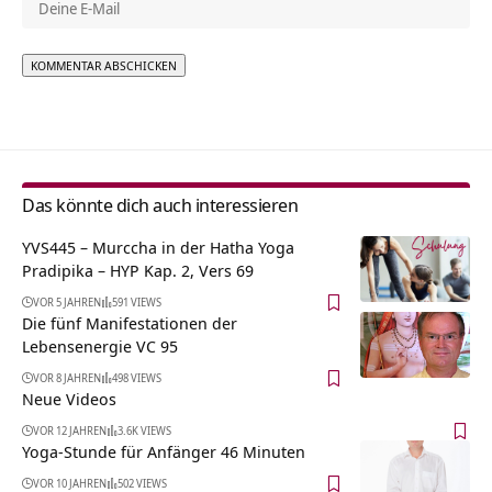
Alternative:
Das könnte dich auch interessieren
YVS445 – Murccha in der Hatha Yoga
Pradipika – HYP Kap. 2, Vers 69
VOR 5 JAHREN
591 VIEWS
Die fünf Manifestationen der
Lebensenergie VC 95
VOR 8 JAHREN
498 VIEWS
Neue Videos
VOR 12 JAHREN
3.6K VIEWS
Yoga-Stunde für Anfänger 46 Minuten
VOR 10 JAHREN
502 VIEWS