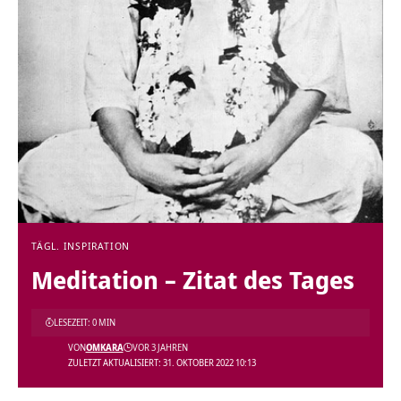
TÄGL. INSPIRATION
Meditation – Zitat des Tages
LESEZEIT: 0 MIN
VON
OMKARA
VOR 3 JAHREN
ZULETZT AKTUALISIERT: 31. OKTOBER 2022 10:13