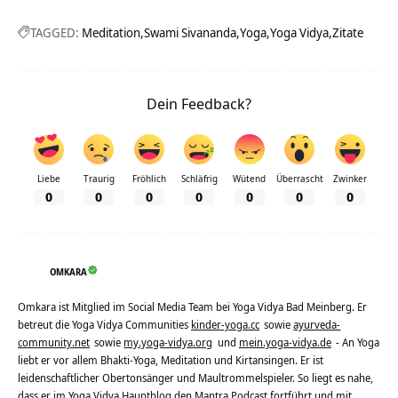
TAGGED:
Meditation
Swami Sivananda
Yoga
Yoga Vidya
Zitate
Dein Feedback?
Liebe
Traurig
Fröhlich
Schläfrig
Wütend
Überrascht
Zwinker
0
0
0
0
0
0
0
OMKARA
Omkara ist Mitglied im Social Media Team bei Yoga Vidya Bad Meinberg. Er
betreut die Yoga Vidya Communities
kinder-yoga.cc
sowie
ayurveda-
community.net
sowie
my.yoga-vidya.org
und
mein.yoga-vidya.de
- An Yoga
liebt er vor allem Bhakti-Yoga, Meditation und Kirtansingen. Er ist
leidenschaftlicher Obertonsänger und Maultrommelspieler. So liegt es nahe,
dass er im Yoga Vidya Hauptblog den Mantra Podcast fortführt und mit