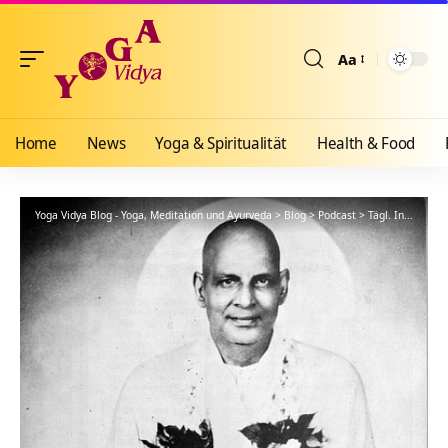
Aa
Größenänderun
Home
News
Yoga & Spiritualität
Health & Food
Yoga Vidya Blog - Yoga, Meditation und Ayurveda
>
Blog
>
Podcast
>
Tägl. Inspiration