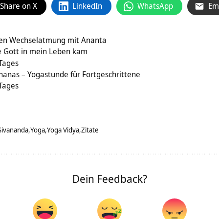
Share on X
LinkedIn
WhatsApp
Em
en Wechselatmung mit Ananta
 Gott in mein Leben kam
 Tages
hanas – Yogastunde für Fortgeschrittene
 Tages
Sivananda
Yoga
Yoga Vidya
Zitate
Dein Feedback?