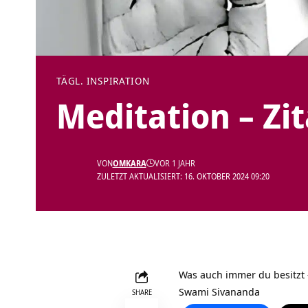
TÄGL. INSPIRATION
Meditation – Zi
VON
OMKARA
VOR 1 JAHR
ZULETZT AKTUALISIERT: 16. OKTOBER 2024 09:20
Was auch immer du besitzt – s
Swami Sivananda
SHARE