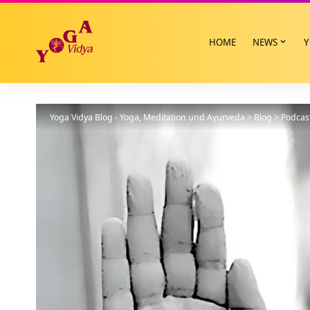
HOME
NEWS
Y
Yoga Vidya Blog - Yoga, Meditation und Ayurveda
>
Blog
>
Podcas