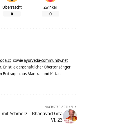
Überrascht
Zwinker
0
0
yoga.cc
sowie
ayurveda-community.net
. Er ist leidenschaftlicher Obertonsänger
n Beiträgen aus Mantra- und Kirtan
NÄCHSTER ARTIKEL
g mit Schmerz – Bhagavad Gita
VI. 23