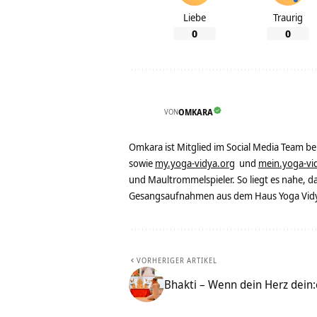
Liebe
Traurig
0
0
VON
OMKARA
Omkara ist Mitglied im Social Media Team b
sowie
my.yoga-vidya.org
und
mein.yoga-vi
und Maultrommelspieler. So liegt es nahe, 
Gesangsaufnahmen aus dem Haus Yoga Vidya
VORHERIGER ARTIKEL
Bhakti – Wenn dein Herz dein: