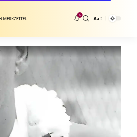
6
Aa
N MERKZETTEL
Größenänderung