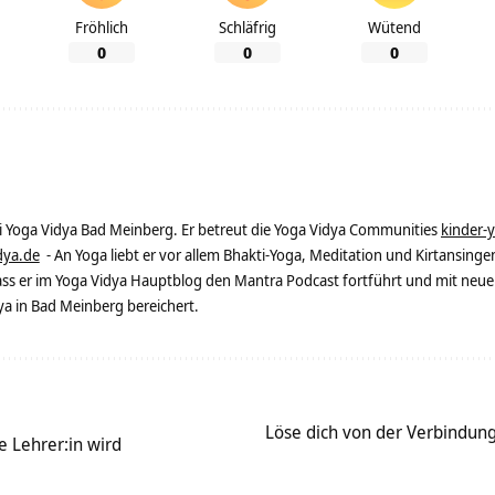
Fröhlich
Schläfrig
Wütend
0
0
0
ei Yoga Vidya Bad Meinberg. Er betreut die Yoga Vidya Communities
kinder-
dya.de
- An Yoga liebt er vor allem Bhakti-Yoga, Meditation und Kirtansingen
dass er im Yoga Vidya Hauptblog den Mantra Podcast fortführt und mit neue
 in Bad Meinberg bereichert.
Löse dich von der Verbindun
e Lehrer:in wird