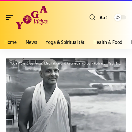
Aa
Größenänderun
Home
News
Yoga & Spiritualität
Health & Food
Yoga Vidya Blog - Yoga, Meditation und Ayurveda
>
Blog
>
Podcast
>
Tägl. Inspiration