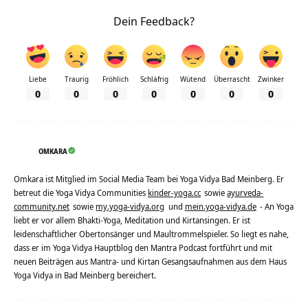
Dein Feedback?
Liebe
Traurig
Fröhlich
Schläfrig
Wütend
Überrascht
Zwinker
0
0
0
0
0
0
0
OMKARA
Omkara ist Mitglied im Social Media Team bei Yoga Vidya Bad Meinberg. Er
betreut die Yoga Vidya Communities
kinder-yoga.cc
sowie
ayurveda-
community.net
sowie
my.yoga-vidya.org
und
mein.yoga-vidya.de
- An Yoga
liebt er vor allem Bhakti-Yoga, Meditation und Kirtansingen. Er ist
leidenschaftlicher Obertonsänger und Maultrommelspieler. So liegt es nahe,
dass er im Yoga Vidya Hauptblog den Mantra Podcast fortführt und mit
neuen Beiträgen aus Mantra- und Kirtan Gesangsaufnahmen aus dem Haus
Yoga Vidya in Bad Meinberg bereichert.