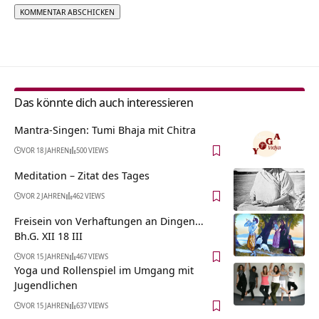
Alternative:
Das könnte dich auch interessieren
Mantra-Singen: Tumi Bhaja mit Chitra
VOR 18 JAHREN
500 VIEWS
Meditation – Zitat des Tages
VOR 2 JAHREN
462 VIEWS
Freisein von Verhaftungen an Dingen…
Bh.G. XII 18 III
VOR 15 JAHREN
467 VIEWS
Yoga und Rollenspiel im Umgang mit
Jugendlichen
VOR 15 JAHREN
637 VIEWS