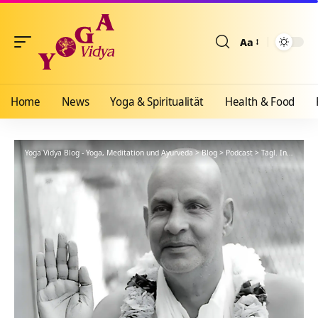
Aa
Größenänderun
Home
News
Yoga & Spiritualität
Health & Food
Yoga Vidya Blog - Yoga, Meditation und Ayurveda
>
Blog
>
Podcast
>
Tägl. Inspiration