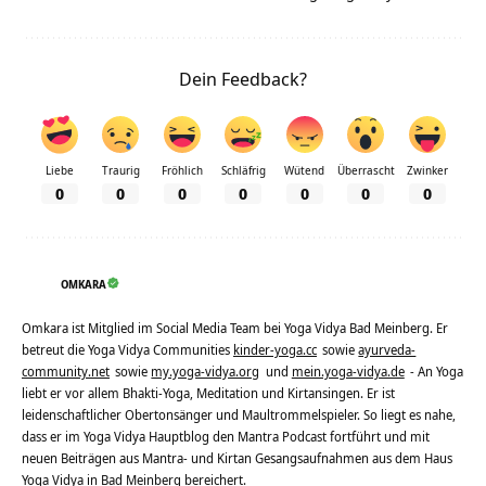
Dein Feedback?
Liebe
Traurig
Fröhlich
Schläfrig
Wütend
Überrascht
Zwinker
0
0
0
0
0
0
0
OMKARA
Omkara ist Mitglied im Social Media Team bei Yoga Vidya Bad Meinberg. Er
betreut die Yoga Vidya Communities
kinder-yoga.cc
sowie
ayurveda-
community.net
sowie
my.yoga-vidya.org
und
mein.yoga-vidya.de
- An Yoga
liebt er vor allem Bhakti-Yoga, Meditation und Kirtansingen. Er ist
leidenschaftlicher Obertonsänger und Maultrommelspieler. So liegt es nahe,
dass er im Yoga Vidya Hauptblog den Mantra Podcast fortführt und mit
neuen Beiträgen aus Mantra- und Kirtan Gesangsaufnahmen aus dem Haus
Yoga Vidya in Bad Meinberg bereichert.