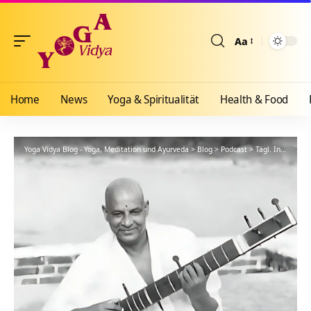
Aa
Größenänderun
Home
News
Yoga & Spiritualität
Health & Food
Yoga Vidya Blog - Yoga, Meditation und Ayurveda
>
Blog
>
Podcast
>
Tägl. Inspiration