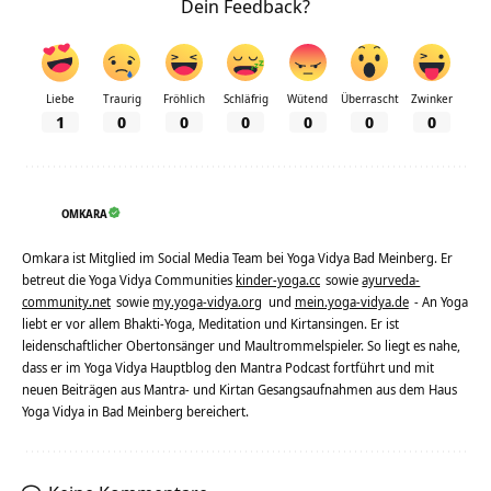
Dein Feedback?
Liebe
Traurig
Fröhlich
Schläfrig
Wütend
Überrascht
Zwinker
1
0
0
0
0
0
0
OMKARA
Omkara ist Mitglied im Social Media Team bei Yoga Vidya Bad Meinberg. Er
betreut die Yoga Vidya Communities
kinder-yoga.cc
sowie
ayurveda-
community.net
sowie
my.yoga-vidya.org
und
mein.yoga-vidya.de
- An Yoga
liebt er vor allem Bhakti-Yoga, Meditation und Kirtansingen. Er ist
leidenschaftlicher Obertonsänger und Maultrommelspieler. So liegt es nahe,
dass er im Yoga Vidya Hauptblog den Mantra Podcast fortführt und mit
neuen Beiträgen aus Mantra- und Kirtan Gesangsaufnahmen aus dem Haus
Yoga Vidya in Bad Meinberg bereichert.