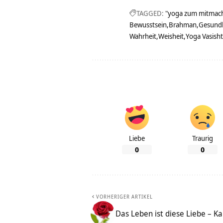
TAGGED:
"yoga zum mitmac
Bewusstsein
Brahman
Gesundh
Wahrheit
Weisheit
Yoga Vasish
Liebe
Traurig
0
0
VORHERIGER ARTIKEL
Das Leben ist diese Liebe – K