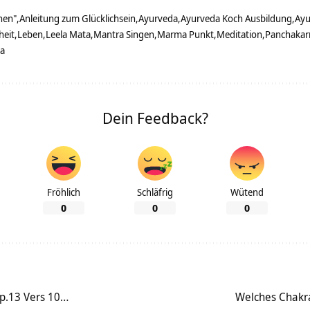
hen"
Anleitung zum Glücklichsein
Ayurveda
Ayurveda Koch Ausbildung
Ayu
eit
Leben
Leela Mata
Mantra Singen
Marma Punkt
Meditation
Panchakar
ta
Dein Feedback?
Fröhlich
Schläfrig
Wütend
0
0
0
ap.13 Vers 10…
Welches Chakra