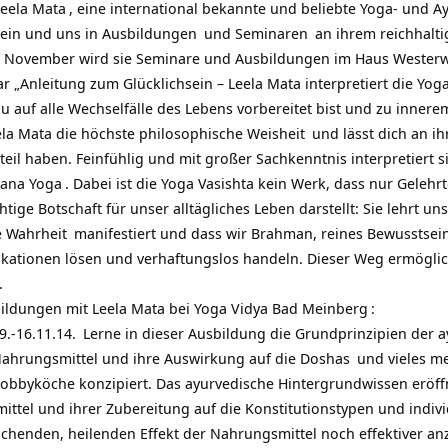
Leela Mata
, eine international bekannte und beliebte Yoga- und A
ein und uns in
Ausbildungen
und
Seminaren
an ihrem reichhalti
. November wird sie Seminare und Ausbildungen im
Haus Wester
r „
Anleitung zum Glücklichsein – Leela Mata interpretiert die Yog
 du auf alle Wechselfälle des Lebens vorbereitet bist und zu innere
ela Mata die höchste philosophische
Weisheit
und lässt dich an i
teil haben. Feinfühlig und mit großer Sachkenntnis interpretiert si
ana Yoga
. Dabei ist die Yoga Vasishta kein Werk, dass nur Gelehrt
tige Botschaft für unser alltägliches Leben darstellt: Sie lehrt un
e
Wahrheit
manifestiert und dass wir Brahman, reines Bewusstsein
ikationen lösen und verhaftungslos handeln. Dieser Weg ermöglic
.
ildungen mit Leela Mata bei Yoga Vidya Bad Meinberg
:
.-16.11.14.
Lerne in dieser Ausbildung die Grundprinzipien der
a
ahrungsmittel und ihre Auswirkung auf die
Doshas
und vieles me
obbyköche konzipiert. Das ayurvedische Hintergrundwissen eröff
tel und ihrer Zubereitung auf die Konstitutionstypen und indivi
henden, heilenden Effekt der Nahrungsmittel noch effektiver an