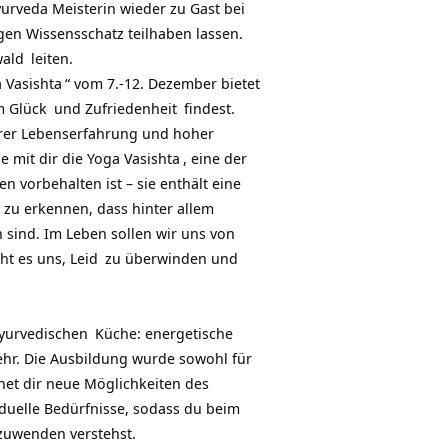
yurveda Meisterin wieder zu Gast bei
gen Wissensschatz teilhaben lassen.
wald
leiten.
a Vasishta
“ vom 7.-12. Dezember bietet
m
Glück
und
Zufriedenheit
findest.
hrer Lebenserfahrung und hoher
e mit dir die
Yoga Vasishta
, eine der
en vorbehalten ist – sie enthält eine
s zu erkennen, dass hinter allem
 sind. Im Leben sollen wir uns von
ht es uns,
Leid
zu überwinden und
yurvedischen
Küche: energetische
hr. Die Ausbildung wurde sowohl für
net dir neue Möglichkeiten des
duelle Bedürfnisse, sodass du beim
zuwenden verstehst.