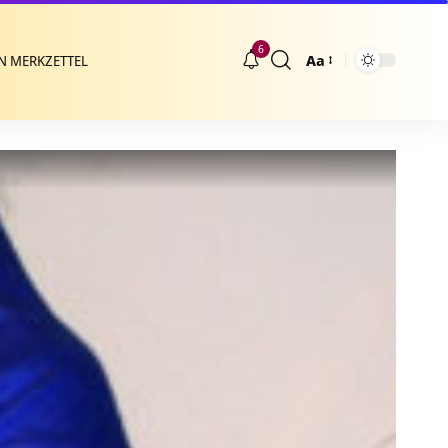
6
Aa
N MERKZETTEL
Größenänderung