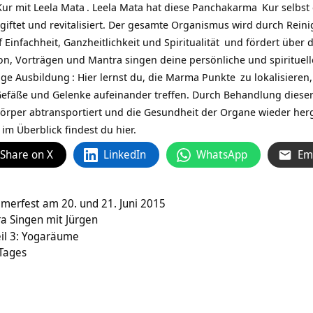
ur mit Leela Mata
. Leela Mata hat diese
Panchakarma
Kur selbst 
giftet und revitalisiert. Der gesamte Organismus wird durch Rein
f Einfachheit, Ganzheitlichkeit und
Spiritualität
und fördert über d
on, Vorträgen und Mantra singen deine persönliche und spirituell
ge Ausbildung
: Hier lernst du, die
Marma Punkte
zu lokalisieren
Gefäße und Gelenke aufeinander treffen. Durch Behandlung dies
 Körper abtransportiert und die Gesundheit der Organe wieder herg
 im Überblick findest du hier.
Share on X
LinkedIn
WhatsApp
Em
merfest am 20. und 21. Juni 2015
a Singen mit Jürgen
eil 3: Yogaräume
 Tages