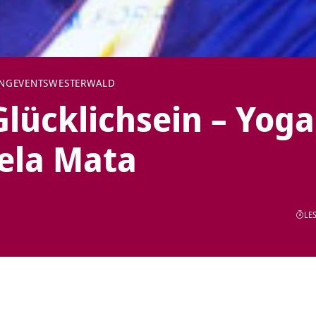
NG
EVENTS
WESTERWALD
lücklichsein – Yoga
ela Mata
LES