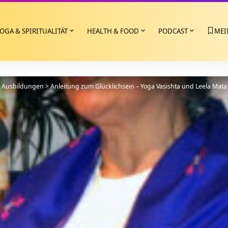
OGA & SPIRITUALITÄT
HEALTH & FOOD
PODCAST
MEI
>
Ausbildungen
>
Anleitung zum Glücklichsein – Yoga Vasishta und Leela Mata