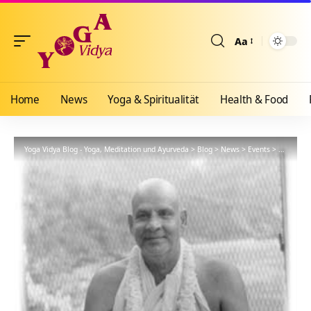
Aa
Größenänderun
Home
News
Yoga & Spiritualität
Health & Food
Yoga Vidya Blog - Yoga, Meditation und Ayurveda
>
Blog
>
News
>
Events
>
Meditatio