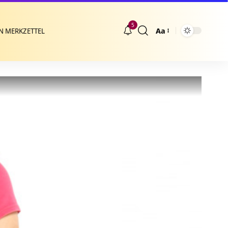
5
Aa
N MERKZETTEL
Größenänderung