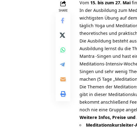
Vom
15. bis zum 27. Mai
fi
In der Ausbildung zum
Medi
SHARE
wichtigsten Übung auf de
täglich Yoga und Meditation
theoretisches und praktis
Die Ausbildung besteht aus
Ausbildung lernst du die Th
Mantra
-Singen und hast e
Meditations-Intensiv-Woche 
Singen und sehr wenig Theo
machen (5 Tage
„Meditatio
Die Themen der Meditationsk
gibt in dieser Meditations
bekommt anschließend Feedb
noch nie eine Gruppe angele
Weitere Infos, Preise un
Meditationskursleiter-