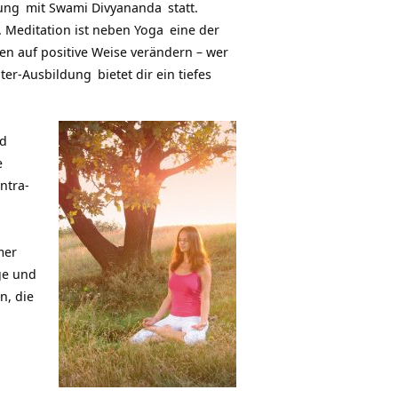
dung
mit
Swami Divyananda
statt.
. Meditation ist neben
Yoga
eine der
en auf positive Weise verändern – wer
iter-Ausbildung
bietet dir ein tiefes
nd
e
ntra-
mer
ge und
n, die