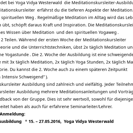
ndet bei
Yoga Vidya Westerwald
die
Meditationskursleiter-Ausbil
tationskursleiter
erfährst du die tieferen Aspekte der Meditation
m
spirituellen Weg
. Regelmäßige Meditation im Alltag wird das Leb
 übt, schöpft daraus Kraft und Inspiration. Die
Meditationskursle
ches Wissen über
Meditation
und den spirituellen
Yogaweg
.
 2 Teilen. Während der ersten Woche der Meditationskursleiter
eorie und die Unterrichtstechniken, übst 2x täglich Meditation u
ine
Yogastunde
. Die 2. Woche der Ausbildung ist eine schweigend
mit 3x täglich Meditation, 2x täglich Yoga Stunden, 2x täglich Ma
rie. Du kannst die 2. Woche auch zu einem späteren Zeitpunkt
n Intensiv Schweigend“
).
ursleiter Ausbildung sind zahlreich und vielfältig. Jeder Teilneh
kursleiter Ausbildung mehrere Meditationsanleitungen und Vorträ
ack von der Gruppe. Dies ist sehr wertvoll, sowohl für diejenige
itet haben als auch für erfahrene Seminarleiter/Lehrer.
d Anmeldung:
Ausbildung
*
15. – 27.05.2016,
Yoga Vidya Westerwald