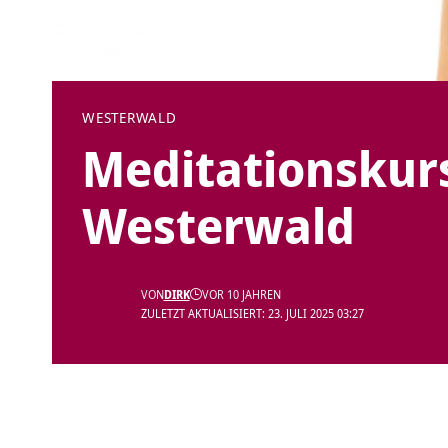
WESTERWALD
Meditationskurs
Westerwald
VON
DIRK
VOR 10 JAHREN
ZULETZT AKTUALISIERT: 23. JULI 2025 03:27