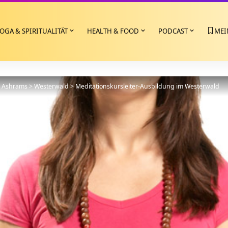
OGA & SPIRITUALITÄT
HEALTH & FOOD
PODCAST
MEI
>
Ashrams
>
Westerwald
>
Meditationskursleiter-Ausbildung im Westerwald