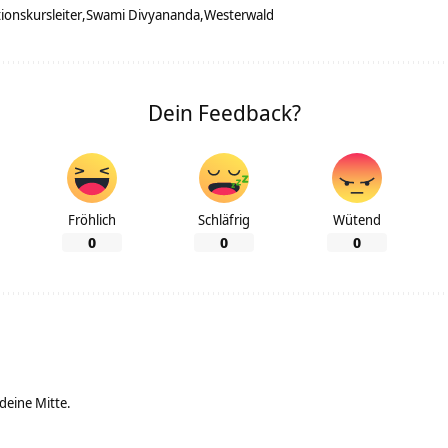
ionskursleiter
Swami Divyananda
Westerwald
Dein Feedback?
Fröhlich
Schläfrig
Wütend
0
0
0
 deine Mitte.