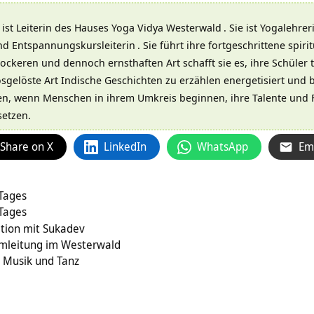
ist Leiterin des Hauses
Yoga Vidya Westerwald
. Sie ist
Yogalehrer
nd
Entspannungskursleiterin
. Sie führt ihre fortgeschrittene
spiri
 lockeren und dennoch ernsthaften Art schafft sie es, ihre Schüler 
osgelöste Art Indische Geschichten zu erzählen energetisiert und b
hen, wenn Menschen in ihrem Umkreis beginnen, ihre Talente und F
setzen.
Share on X
LinkedIn
WhatsApp
Em
 Tages
 Tages
tion mit Sukadev
amleitung im Westerwald
 Musik und Tanz