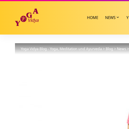
HOME
NEWS
Y
Yoga Vidya Blog - Yoga, Meditation und Ayurveda
>
Blog
>
News