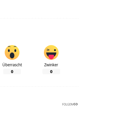
Überrascht
Zwinker
0
0
FOLGEN