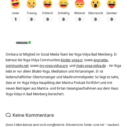
Liebe
Traurig
Fröhlich
Schläfrig
Wütend
Überrascht
Zwinker
1
0
0
0
0
0
0
OMKARA
Omkara ist Mitglied im Social Media Team bei Yoga Vidya Bad Meinberg. Er
betreut die Yoga Vidya Communities
kinder-yoga.cc
sowie
ayurveda-
community.net
sowie
my.yoga-vidya.org
und
mein.yoga-vidya.de
- An Yoga
liebt er vor allem Bhakti-Yoga, Meditation und Kirtansingen. Er ist
leidenschaftlicher Obertonsänger und Maultrommelspieler. So liegt es nahe,
dass er im Yoga Vidya Hauptblog den Mantra Podcast fortführt und mit
neuen Beiträgen aus Mantra- und Kirtan Gesangsaufnahmen aus dem Haus
Yoga Vidya in Bad Meinberg bereichert.
Keine Kommentare
Deine E-Mail-Adresse wird nicht veröffentlicht.
Erforderliche Felder sind mit
*
markiert.