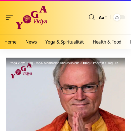
Aa
Größenänderun
Home
News
Yoga & Spiritualität
Health & Food
Yoga Vidya Blog - Yoga, Meditation und Ayurveda
>
Blog
>
Podcast
>
Tägl. Inspiration