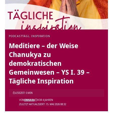
PODCAST
TÄGL. INSPIRATION
Meditiere – der Weise
Chanukya zu
demokratischen
Gemeinwesen – YS I. 39 –
Tägliche Inspiration
LESEZEIT: 0 MIN
VON
OMKARA
VOR 4 JAHREN
ZULETZT AKTUALISIERT: 15. MAI 2026 08:32