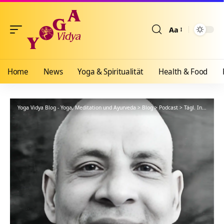
Aa
Größenänderun
Home
News
Yoga & Spiritualität
Health & Food
Yoga Vidya Blog - Yoga, Meditation und Ayurveda
>
Blog
>
Podcast
>
Tägl. Inspiration