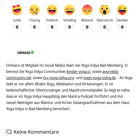
Liebe
Traurig
Fröhlich
Schläfrig
Wütend
Überrascht
Zwinker
0
0
0
0
0
0
0
OMKARA
Omkara ist Mitglied im Social Media Team bei Yoga Vidya Bad Meinberg. Er
betreut die Yoga Vidya Communities
kinder-yoga.cc
sowie
ayurveda-
community.net
sowie
my.yoga-vidya.org
und
mein.yoga-vidya.de
- An Yoga
liebt er vor allem Bhakti-Yoga, Meditation und Kirtansingen. Er ist
leidenschaftlicher Obertonsänger und Maultrommelspieler. So liegt es nahe,
dass er im Yoga Vidya Hauptblog den Mantra Podcast fortführt und mit
neuen Beiträgen aus Mantra- und Kirtan Gesangsaufnahmen aus dem Haus
Yoga Vidya in Bad Meinberg bereichert.
Keine Kommentare