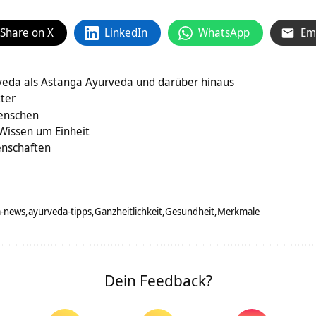
Share on X
LinkedIn
WhatsApp
Em
rveda als Astanga Ayurveda und darüber hinaus
tter
Menschen
Wissen um Einheit
enschaften
a-news
ayurveda-tipps
Ganzheitlichkeit
Gesundheit
Merkmale
Dein Feedback?