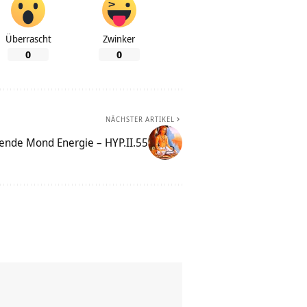
Überrascht
Zwinker
0
0
NÄCHSTER ARTIKEL
ende Mond Energie – HYP.II.55