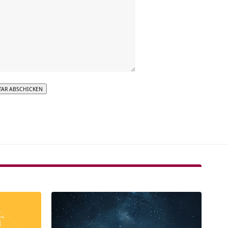
tive: