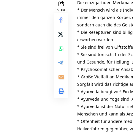
Die einzigartigen Merkmal
* Der Mensch wird als Indi
SHARE
immer den ganzen Körper, d
sondern auch die des Geis
* Die Rezepturen sind billi
erworben werden.
* Sie sind frei von Giftst
* Sie sind tonisch. In der
und Gesunde, für
Heilung
u
* Psychosomatischer Ansatz
* Große Vielfalt an Medika
Sorgfalt wird das richtige 
* Ayurveda beugt vor! Ein M
* Ayurveda und Yoga sind „G
* Ayurveda ist der Natur se
Menschen und kann als Arz
* Offenheit für andere med
Heilverfahren gegenüber, w