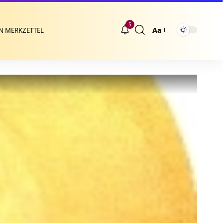
5
Aa
N MERKZETTEL
Größenänderung