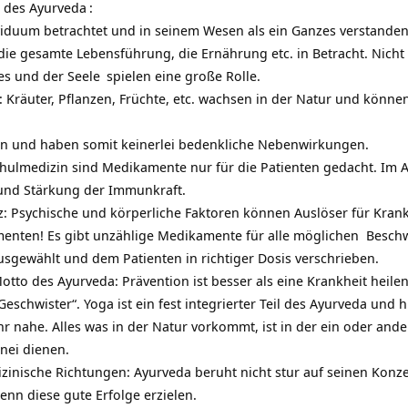
e des
Ayurveda
:
viduum betrachtet und in seinem Wesen als ein Ganzes verstanden. 
ie gesamte Lebensführung, die Ernährung etc. in Betracht. Nicht 
tes und der
Seele
spielen eine große Rolle.
g: Kräuter, Pflanzen, Früchte, etc. wachsen in der Natur und kön
offen und haben somit keinerlei bedenkliche Nebenwirkungen.
 Schulmedizin sind Medikamente nur für die Patienten gedacht. Im
A
nd Stärkung der Immunkraft.
: Psychische und körperliche Faktoren können Auslöser für Krank
menten! Es gibt unzählige Medikamente für alle möglichen Besch
ausgewählt und dem Patienten in richtiger Dosis verschrieben.
otto des Ayurveda: Prävention ist besser als eine Krankheit heilen
eschwister“. Yoga ist ein fest integrierter Teil des Ayurveda und h
hr nahe. Alles was in der Natur vorkommt, ist in der ein oder and
nei dienen.
izinische Richtungen: Ayurveda beruht nicht stur auf seinen Konz
enn diese gute Erfolge erzielen.