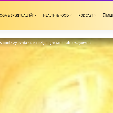
OGA & SPIRITUALITÄT
HEALTH & FOOD
PODCAST
MEI
 & Food
>
Ayurveda
>
Die einzigartigen Merkmale des Ayurveda