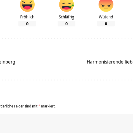
Fröhlich
Schläfrig
Wütend
0
0
0
einberg
Harmonisierende lieb
rderliche Felder sind mit
*
markiert.