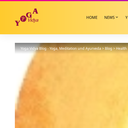
HOME
NEWS
Y
Yoga Vidya Blog - Yoga, Meditation und Ayurveda
>
Blog
>
Health