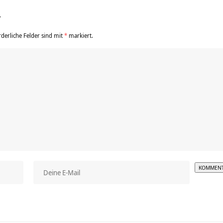
r
rderliche Felder sind mit
*
markiert.
Alterna