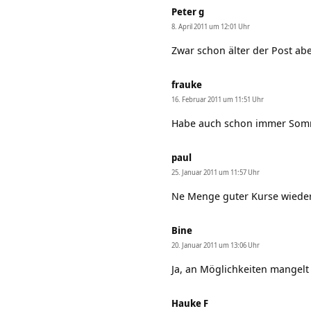
Peter g
8. April 2011 um 12:01 Uhr
Zwar schon älter der Post abe
frauke
16. Februar 2011 um 11:51 Uhr
Habe auch schon immer Somm
paul
25. Januar 2011 um 11:57 Uhr
Ne Menge guter Kurse wieder
Bine
20. Januar 2011 um 13:06 Uhr
Ja, an Möglichkeiten mangelt 
Hauke F