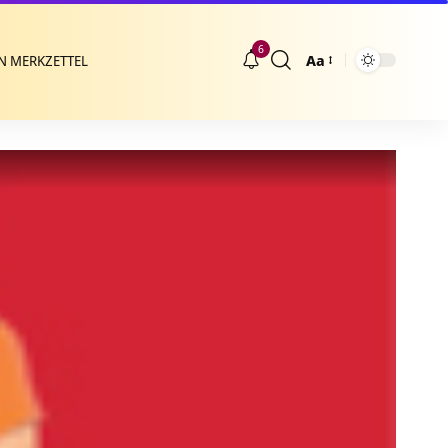
6
Aa
N MERKZETTEL
Größenänderung