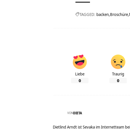
TAGGED:
backen
Broschüre
Liebe
Traurig
0
0
VON
DIETA
Dietlind Arndt ist Sevaka im Internetteam b