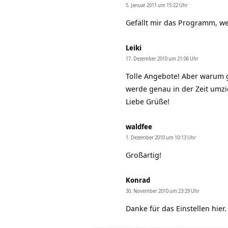
5. Januar 2011 um 15:22 Uhr
Gefällt mir das Programm, w
Leiki
17. Dezember 2010 um 21:06 Uhr
Tolle Angebote! Aber warum g
werde genau in der Zeit umzi
Liebe Grüße!
waldfee
1. Dezember 2010 um 10:13 Uhr
Großartig!
Konrad
30. November 2010 um 23:29 Uhr
Danke für das Einstellen hier.