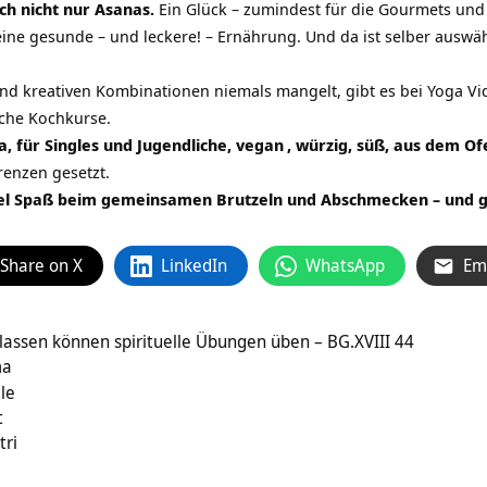
ch nicht nur Asanas.
Ein Glück – zumindest für die Gourmets un
ine gesunde – und leckere! – Ernährung. Und da ist selber ausw
nd kreativen Kombinationen niemals mangelt, gibt es bei Yoga Vi
sche Kochkurse.
, für Singles und Jugendliche,
vegan
, würzig, süß, aus dem Of
renzen gesetzt.
el Spaß beim gemeinsamen Brutzeln und Abschmecken – und g
Share on X
LinkedIn
WhatsApp
Em
sklassen können spirituelle Übungen üben – BG.XVIII 44
ma
ele
t
tri