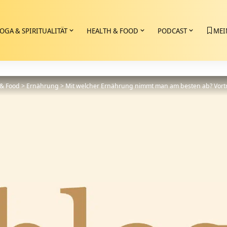
OGA & SPIRITUALITÄT
HEALTH & FOOD
PODCAST
MEI
 & Food
>
Ernährung
>
Mit welcher Ernährung nimmt man am besten ab? Vortr