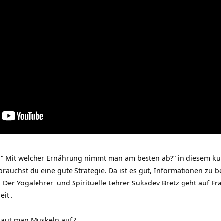
 “ Mit welcher Ernährung nimmt man am besten ab?“ in diesem ku
rauchst du eine gute Strategie. Da ist es gut, Informationen z
. Der
Yogalehrer
und Spirituelle Lehrer Sukadev Bretz geht auf F
eit
.
baut man Muskeln auf
?