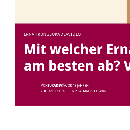
ERNÄHRUNG
SUKADEV
VIDEO
Mit welcher Er
am besten ab? V
VON
SUKADEV
VOR 13 JAHREN
ZULETZT AKTUALISIERT: 14. MAI 2013 14:06