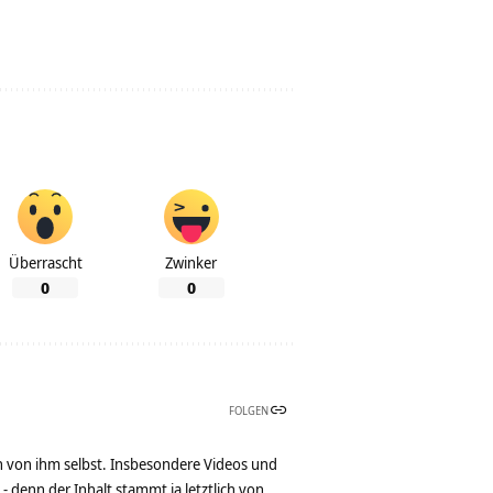
Überrascht
Zwinker
0
0
FOLGEN
n von ihm selbst. Insbesondere Videos und
denn der Inhalt stammt ja letztlich von