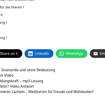
für die Nieren
?
re
ung
?
ung
?
Share on X
LinkedIn
WhatsApp
Em
 Sivananda und seine Bedeutung
ls Video
idungskraft – mp3-Lesung
Vater? Video Antwort
nneres Lächeln – Meditation für Freude und Wohlwollen“