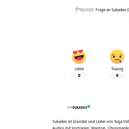
TAGGED:
Frage an Sukadev
Liebe
Traurig
0
0
VON
SUKADEV
Sukadev ist Gründer und Leiter von Yoga Vid
Audios mit Vorträgen, Mantras, Übungsanlei