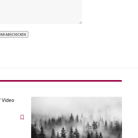
tive:
? Video