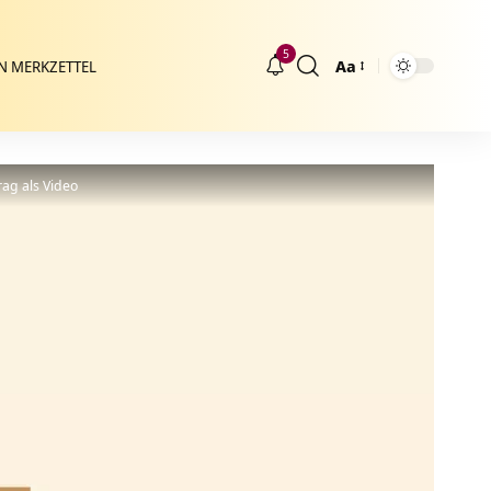
5
Aa
N MERKZETTEL
Größenänderung
ag als Video