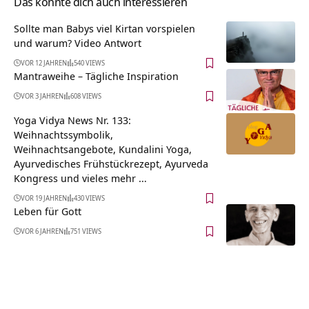
Das könnte dich auch interessieren
Sollte man Babys viel Kirtan vorspielen
und warum? Video Antwort
VOR 12 JAHREN
540 VIEWS
Mantraweihe – Tägliche Inspiration
VOR 3 JAHREN
608 VIEWS
Yoga Vidya News Nr. 133:
Weihnachtssymbolik,
Weihnachtsangebote, Kundalini Yoga,
Ayurvedisches Frühstückrezept, Ayurveda
Kongress und vieles mehr …
VOR 19 JAHREN
430 VIEWS
Leben für Gott
VOR 6 JAHREN
751 VIEWS