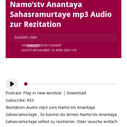
Namo’stv Anantaya
Sahasramurtaye mp3 Audio
zur Rezitation
LESEZEIT: 2 MIN
VON
SUKADEV
VOR 12 JAHREN
ZULETZT AKTUALISIERT: 23. APRIL 2026 11:03
Audio-
Player
Podcast:
Play in new window
|
Download
Subscribe:
RSS
Rezitation-Audio-mp3 zum
Namo’stv Anantaya
Sahasramurtaye
. So kannst du lernen Namo’stv Anantaya
Sahasramurtaye selbst zu rezitieren. Oder lausche einfach