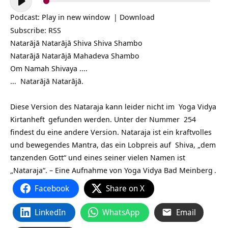
Player
Podcast:
Play in new window
|
Download
Subscribe:
RSS
Natarājā Natarājā Shiva Shiva Shambo
Natarājā Natarājā Mahadeva Shambo
Om Namah Shivaya ….
… Natarājā Natarājā.
Diese Version des Nataraja kann leider nicht im
Yoga Vidya
Kirtanheft
gefunden werden. Unter der Nummer 254
findest du eine andere Version. Nataraja ist ein kraftvolles
und bewegendes Mantra, das ein Lobpreis auf Shiva, „dem
tanzenden Gott“ und eines seiner vielen Namen ist
„Nataraja“. – Eine Aufnahme von
Yoga Vidya Bad Meinberg
.
Facebook
Share on X
LinkedIn
WhatsApp
Email