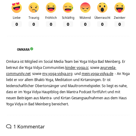
Liebe
Traurig
Fröhlich
Schläfrig
Wütend
Überrascht
Zwinker
0
0
0
0
0
0
0
OMKARA
Omkara ist Mitglied im Social Media Team bei Yoga Vidya Bad Meinberg. Er
betreut die Yoga Vidya Communities
kinder-yoga.cc
sowie
ayurveda-
community.net
sowie
my.yoga-vidya.org
und
mein.yoga-vidya.de
- An Yoga
liebt er vor allem Bhakti-Yoga, Meditation und Kirtansingen. Er ist
leidenschaftlicher Obertonsänger und Maultrommelspieler. So liegt es nahe,
dass er im Yoga Vidya Hauptblog den Mantra Podcast fortführt und mit
neuen Beiträgen aus Mantra- und Kirtan Gesangsaufnahmen aus dem Haus
Yoga Vidya in Bad Meinberg bereichert.
1 Kommentar