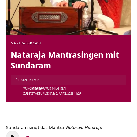
MANTRA
PODCAST
Nataraja Mantrasingen mit
Sundaram
LESEZEIT: 1 MIN
VON
OMKARA
VOR 14 JAHREN
ZULETZT AKTUALISIERT: 9. APRIL 2026 11:27
Sundaram singt das
Mantra
Nataraja Nataraja
Audio-