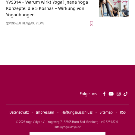
YVS314 – Warum wirkt Yoga? Jnana Yoga
Konzepte: die 5 Koshas – Wirkung von
Yogaübungen
VOR 6 JAHREN
493 VIEWS
Folge uns
Datenschutz
Impressum
Haftungsausschluss
Sitemap
RSS
© 2026 Yoga Vidya e.V. · Yogaweg 7 · 32805 Horn‑Bad Meinberg · +49 5234 87‑0 ·
info@yoga‑vidya.de