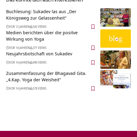
Buchlesung: Sukadev las aus „Der
Königsweg zur Gelassenheit“
VOR 12 JAHREN
542 VIEWS
Medien berichten über die positve
Wirkung von Yoga
VOR 14 JAHREN
371 VIEWS
Neujahrsbotschaft von Sukadev
VOR 14 JAHREN
490 VIEWS
Zusammenfassung der Bhagavad Gita.
„4.Kap. Yoga der Weisheit“
VOR 14 JAHREN
578 VIEWS