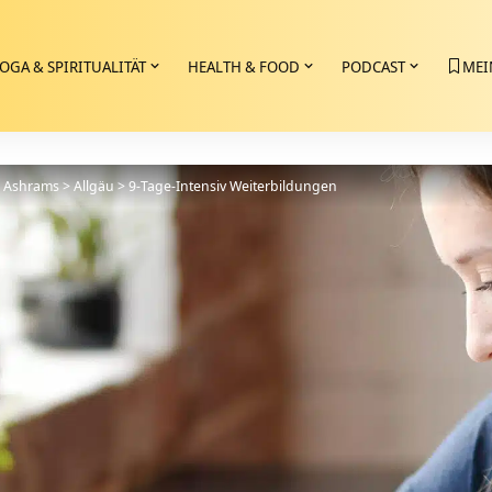
OGA & SPIRITUALITÄT
HEALTH & FOOD
PODCAST
MEI
>
Ashrams
>
Allgäu
>
9-Tage-Intensiv Weiterbildungen