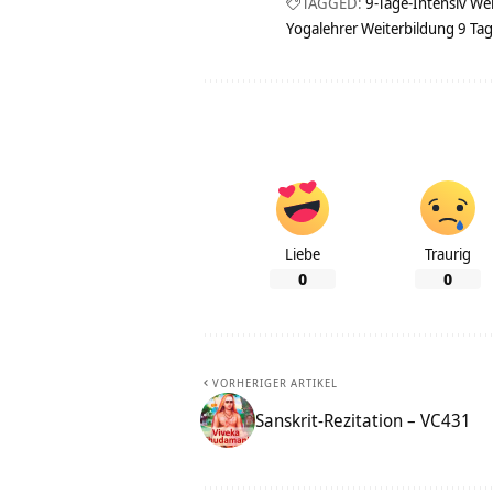
TAGGED:
9-Tage-Intensiv We
Yogalehrer Weiterbildung 9 Tag
Liebe
Traurig
0
0
VORHERIGER ARTIKEL
Sanskrit-Rezitation – VC431