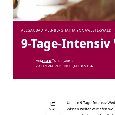
ALLGÄU
BAD MEINBERG
HATHA YOGA
WESTERWALD
9-Tage-Intensiv
VON
LISA K.
VOR 7 JAHREN
ZULETZT AKTUALISIERT: 11. JULI 2025 11:47
Unsere 9-Tage-Intensiv Wei
Wissen weiter vertiefen wo
SHARE