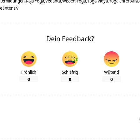
iterbildungen
Raja Yoga
Vedanta
Wissen
Yoga
Yoga Vidya
Yogalehrer Ausb
e Intensiv
Dein Feedback?
Fröhlich
Schläfrig
Wütend
0
0
0