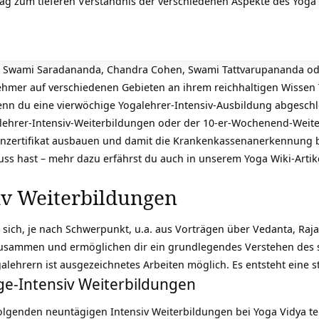
ag zum tieferen Verständnis der verschiedenen Aspekte des Yoga 
B. Swami Saradananda, Chandra Cohen, Swami Tattvarupananda ode
hmer auf verschiedenen Gebieten an ihrem reichhaltigen Wissen 
n du eine vierwöchige Yogalehrer-Intensiv-Ausbildung abgeschl
lehrer-Intensiv-Weiterbildungen oder der 10-er-Wochenend-Weit
einzertifikat ausbauen und damit die Krankenkassenanerkennung 
uss hast – mehr dazu erfährst du auch in unserem Yoga Wiki-Art
iv Weiterbildungen
 sich, je nach Schwerpunkt, u.a. aus Vorträgen über Vedanta, Ra
usammen und ermöglichen dir ein grundlegendes Verstehen des sp
alehrern ist ausgezeichnetes Arbeiten möglich. Es entsteht eine s
ge-Intensiv Weiterbildungen
folgenden neuntägigen Intensiv Weiterbildungen bei Yoga Vidya t