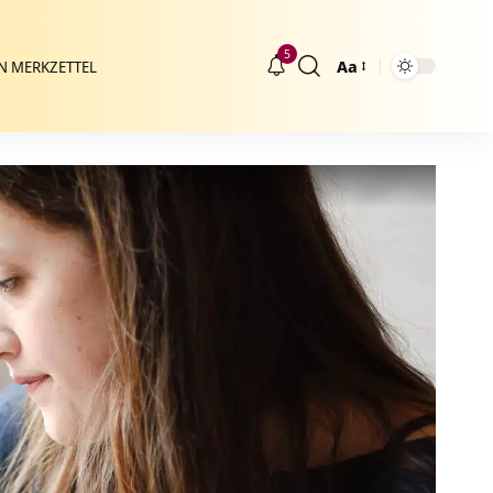
5
Aa
N MERKZETTEL
Größenänderung