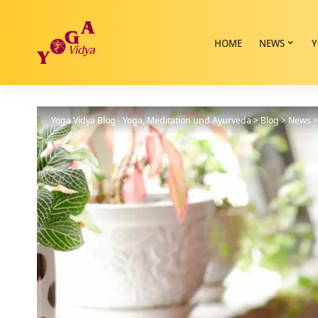
HOME
NEWS
Y
Yoga Vidya Blog - Yoga, Meditation und Ayurveda
>
Blog
>
News