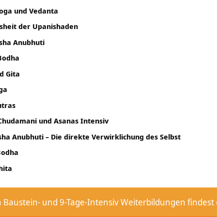
Yoga und Vedanta
isheit der Upanishaden
ksha Anubhuti
 Bodha
d Gita
oga
utras
 Chudamani und Asanas Intensiv
sha Anubhuti – Die direkte Verwirklichung des Selbst
 Bodha
hita
n Baustein- und 9-Tage-Intensiv Weiterbildungen findest