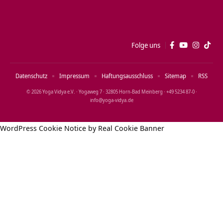
Folge uns
Datenschutz
Impressum
Haftungsausschluss
Sitemap
RSS
© 2026 Yoga Vidya e.V. · Yogaweg 7 · 32805 Horn‑Bad Meinberg · +49 5234 87‑0 ·
info@yoga‑vidya.de
WordPress Cookie Notice by Real Cookie Banner