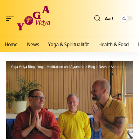
Aa
Größenänderun
Home
News
Yoga & Spiritualität
Health & Food
Yoga Vidya Blog - Yoga, Meditation und Ayurveda
>
Blog
>
News
>
Ashrams
>
Bad Me