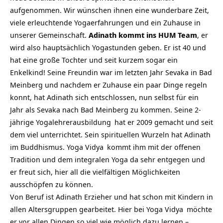
aufgenommen. Wir wünschen ihnen eine wunderbare Zeit,
viele erleuchtende Yogaerfahrungen und ein Zuhause in
unserer Gemeinschaft.
Adinath kommt ins HUM Team
, er
wird also hauptsächlich Yogastunden geben. Er ist 40 und
hat eine große Tochter und seit kurzem sogar ein
Enkelkind! Seine Freundin war im letzten Jahr Sevaka in Bad
Meinberg und nachdem er Zuhause ein paar Dinge regeln
konnt, hat Adinath sich entschlossen, nun selbst für ein
Jahr als Sevaka nach Bad Meinberg zu kommen. Seine
2-
jährige Yogalehrerausbildung
hat er 2009 gemacht und seit
dem viel unterrichtet. Sein spirituellen Wurzeln hat Adinath
im Buddhismus.
Yoga Vidya
kommt ihm mit der offenen
Tradition und dem integralen Yoga da sehr entgegen und
er freut sich, hier all die vielfältigen Möglichkeiten
ausschöpfen zu können.
Von Beruf ist Adinath Erzieher und hat schon mit Kindern in
allen Altersgruppen gearbeitet. Hier bei
Yoga Vidya
möchte
er vor allen Dingen so viel wie möglich dazu lernen –