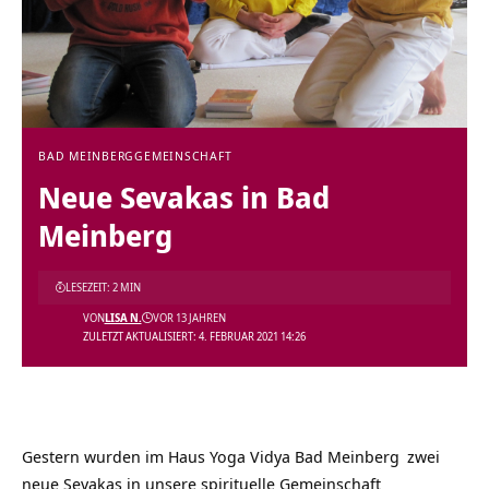
BAD MEINBERG
GEMEINSCHAFT
Neue Sevakas in Bad
Meinberg
LESEZEIT: 2 MIN
VON
LISA N.
VOR 13 JAHREN
ZULETZT AKTUALISIERT: 4. FEBRUAR 2021 14:26
Gestern wurden im
Haus Yoga Vidya Bad Meinberg
zwei
neue Sevakas in unsere
spirituelle Gemeinschaft