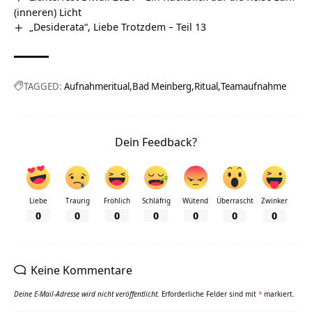
(inneren) Licht
„Desiderata“, Liebe Trotzdem – Teil 13
TAGGED:
Aufnahmeritual
Bad Meinberg
Ritual
Teamaufnahme
Dein Feedback?
Liebe
Traurig
Fröhlich
Schläfrig
Wütend
Überrascht
Zwinker
0
0
0
0
0
0
0
Keine Kommentare
Deine E-Mail-Adresse wird nicht veröffentlicht.
Erforderliche Felder sind mit
*
markiert.