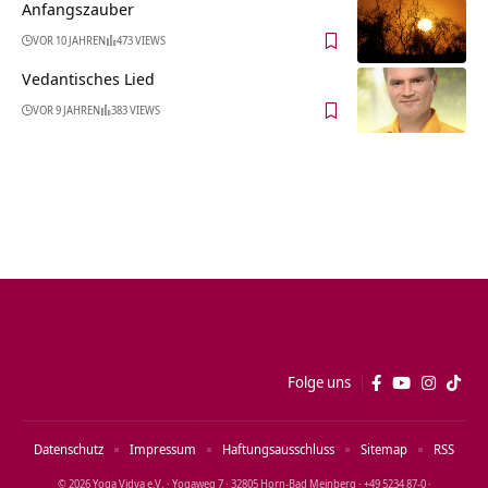
Anfangszauber
VOR 10 JAHREN
473 VIEWS
Vedantisches Lied
VOR 9 JAHREN
383 VIEWS
Folge uns
Datenschutz
Impressum
Haftungsausschluss
Sitemap
RSS
© 2026 Yoga Vidya e.V. · Yogaweg 7 · 32805 Horn‑Bad Meinberg · +49 5234 87‑0 ·