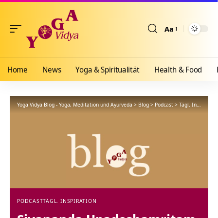
Aa
Größenänderun
Home
News
Yoga & Spiritualität
Health & Food
Yoga Vidya Blog - Yoga, Meditation und Ayurveda
>
Blog
>
Podcast
>
Tägl. Inspiration
PODCAST
TÄGL. INSPIRATION