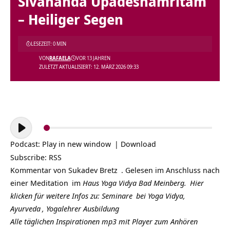
Sivananda Upadeshamritam
– Heiliger Segen
LESEZEIT: 0 MIN
VON
RAFAELA
VOR 13 JAHREN
ZULETZT AKTUALISIERT: 12. MÄRZ 2026 09:33
Audio-
Player
Podcast:
Play in new window
|
Download
Subscribe:
RSS
Kommentar von
Sukadev Bretz
. Gelesen im Anschluss nach
einer
Meditation
im
Haus Yoga Vidya Bad Meinberg.
Hier
klicken für weitere Infos zu:
Seminare
bei Yoga Vidya,
Ayurveda
,
Yogalehrer Ausbildung
Alle täglichen Inspirationen mp3 mit Player zum Anhören