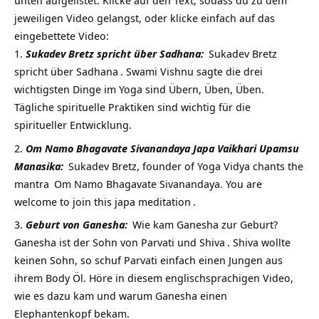
unten aufgelistet. Klicke auf den Text, sodass du zu dem
jeweiligen Video gelangst, oder klicke einfach auf das
eingebettete Video:
Sukadev Bretz spricht über Sadhana:
Sukadev Bretz
spricht über
Sadhana
. Swami Vishnu sagte die drei
wichtigsten Dinge im Yoga sind Übern, Üben, Üben.
Tägliche spirituelle Praktiken sind wichtig für die
spiritueller Entwicklung.
Om Namo Bhagavate Sivanandaya Japa Vaikhari Upamsu
Manasika:
Sukadev Bretz, founder of Yoga Vidya chants the
mantra
Om Namo Bhagavate Sivanandaya. You are
welcome to join this japa
meditation
.
Geburt von Ganesha:
Wie kam Ganesha zur Geburt?
Ganesha ist der Sohn von Parvati und
Shiva
. Shiva wollte
keinen Sohn, so schuf Parvati einfach einen Jungen aus
ihrem Body Öl. Höre in diesem englischsprachigen Video,
wie es dazu kam und warum Ganesha einen
Elephantenkopf bekam.