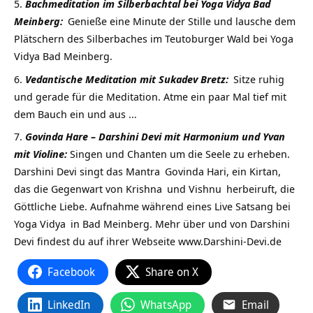
Bachmeditation im Silberbachtal bei Yoga Vidya Bad
Meinberg:
Genieße eine Minute der Stille und lausche dem
Plätschern des Silberbaches im Teutoburger Wald bei Yoga
Vidya Bad Meinberg.
Vedantische Meditation mit Sukadev Bretz:
Sitze ruhig
und gerade für die Meditation. Atme ein paar Mal tief mit
dem Bauch ein und aus …
Govinda Hare – Darshini Devi mit Harmonium und Yvan
mit Violine:
Singen und Chanten um die Seele zu erheben.
Darshini Devi singt das
Mantra
Govinda Hari, ein Kirtan,
das die Gegenwart von
Krishna
und
Vishnu
herbeiruft, die
Göttliche Liebe. Aufnahme während eines Live Satsang bei
Yoga Vidya
in Bad Meinberg. Mehr über und von Darshini
Devi findest du auf ihrer Webseite www.Darshini-Devi.de
Facebook
Share on X
LinkedIn
WhatsApp
Email