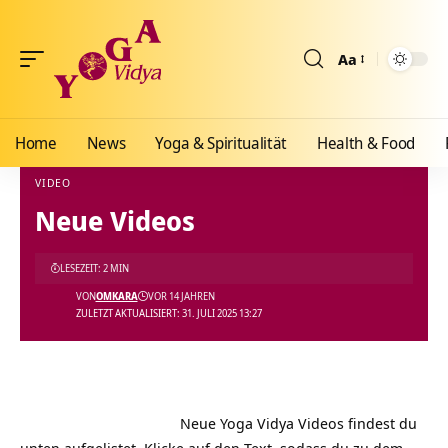
Aa
Größenänderun
Home
News
Yoga & Spiritualität
Health & Food
VIDEO
Neue Videos
Yoga Vidya Blog - Yoga, Meditation und Ayurveda
>
Blog
>
Videos
>
Video
>
Neue Vid
LESEZEIT: 2 MIN
VON
OMKARA
VOR 14 JAHREN
ZULETZT AKTUALISIERT: 31. JULI 2025 13:27
Neue Yoga Vidya Videos findest du