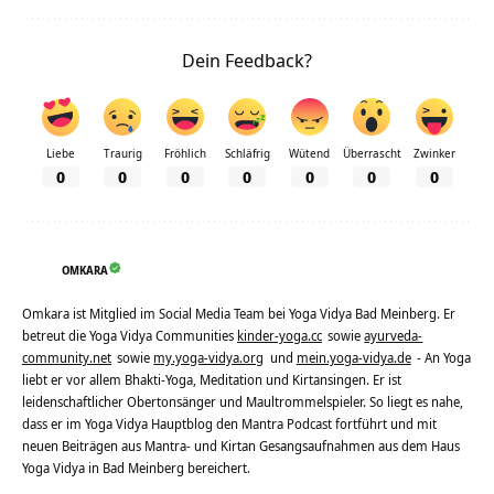
Dein Feedback?
Liebe
Traurig
Fröhlich
Schläfrig
Wütend
Überrascht
Zwinker
0
0
0
0
0
0
0
OMKARA
Omkara ist Mitglied im Social Media Team bei Yoga Vidya Bad Meinberg. Er
betreut die Yoga Vidya Communities
kinder-yoga.cc
sowie
ayurveda-
community.net
sowie
my.yoga-vidya.org
und
mein.yoga-vidya.de
- An Yoga
liebt er vor allem Bhakti-Yoga, Meditation und Kirtansingen. Er ist
leidenschaftlicher Obertonsänger und Maultrommelspieler. So liegt es nahe,
dass er im Yoga Vidya Hauptblog den Mantra Podcast fortführt und mit
neuen Beiträgen aus Mantra- und Kirtan Gesangsaufnahmen aus dem Haus
Yoga Vidya in Bad Meinberg bereichert.