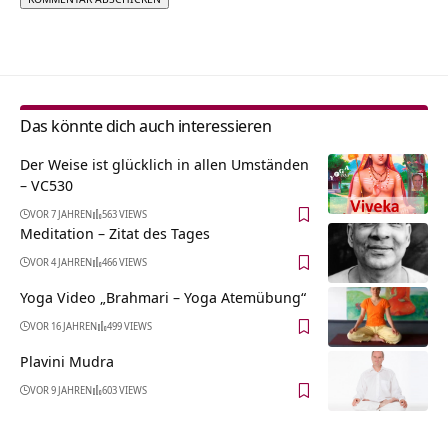
Alternative:
Das könnte dich auch interessieren
Der Weise ist glücklich in allen Umständen
– VC530
VOR 7 JAHREN
563 VIEWS
Meditation – Zitat des Tages
VOR 4 JAHREN
466 VIEWS
Yoga Video „Brahmari – Yoga Atemübung“
VOR 16 JAHREN
499 VIEWS
Plavini Mudra
VOR 9 JAHREN
603 VIEWS