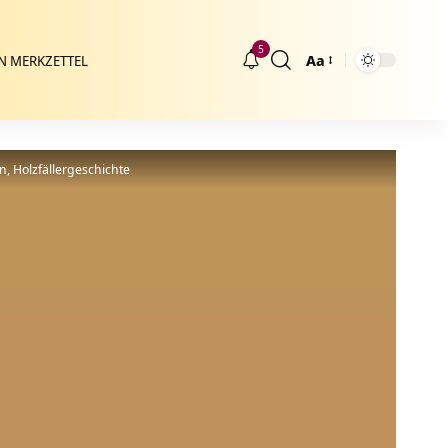
5
Aa
N MERKZETTEL
Größenänderung
n, Holzfällergeschichte