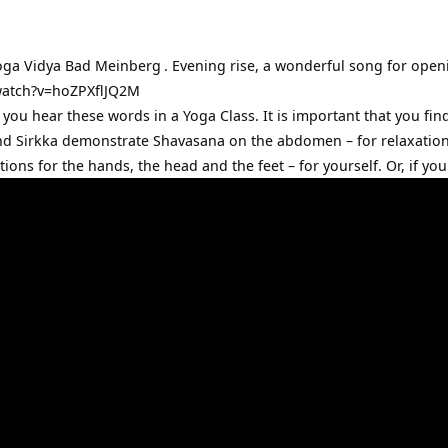
ga Vidya Bad Meinberg
. Evening rise, a wonderful song for open
watch?v=hoZPXflJQ2M
n you hear these words in a Yoga Class. It is important that you fi
a and Sirkka demonstrate Shavasana on the abdomen – for relaxati
tions for the hands, the head and the feet – for yourself. Or, if yo