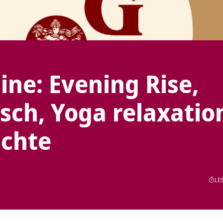
ine: Evening Rise,
sch, Yoga relaxatio
ichte
LES