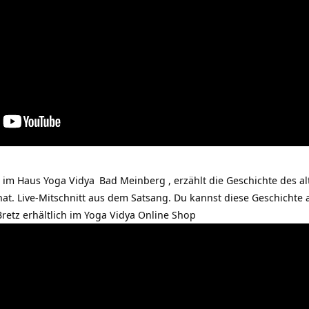
r im Haus
Yoga Vidya
Bad Meinberg , erzählt die Geschichte des alt
. Live-Mitschnitt aus dem Satsang. Du kannst diese Geschichte 
retz erhältlich im
Yoga Vidya Online Shop