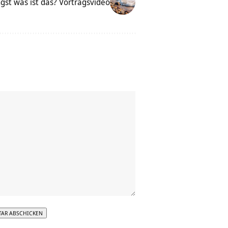
gst was ist das? Vortragsvideo
tive: