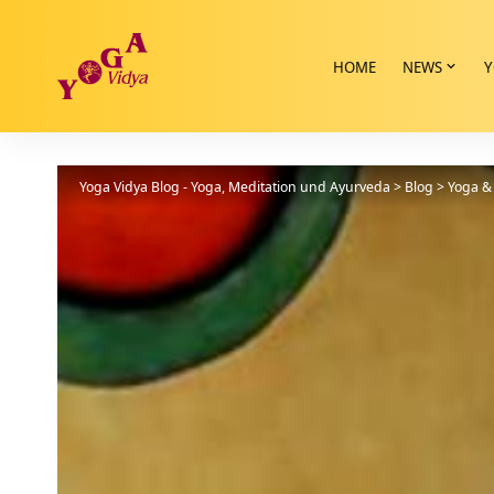
HOME
NEWS
Y
Yoga Vidya Blog - Yoga, Meditation und Ayurveda
>
Blog
>
Yoga & 