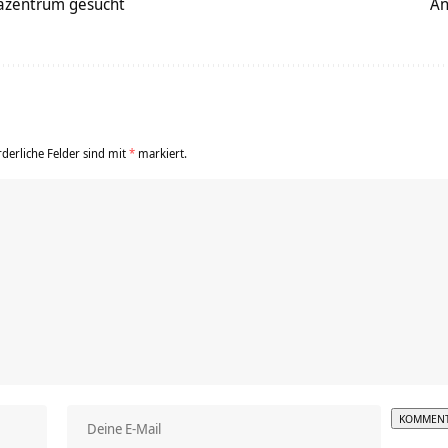
azentrum gesucht
An
rderliche Felder sind mit
*
markiert.
Alterna