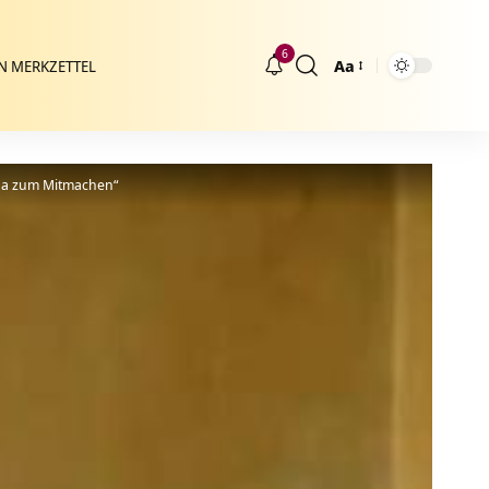
6
Aa
N MERKZETTEL
Größenänderung
ana zum Mitmachen“