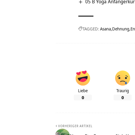
05 B Yoga Anfängerkur
TAGGED:
Asana
Dehnung
En
Liebe
Traurig
0
0
VORHERIGER ARTIKEL