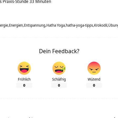
s Praxis-Stunde 33 Minuten
ergie
Energien
Entspannung
Hatha Yoga
hatha-yoga-tipps
Krokodil
Übun
Dein Feedback?
Fröhlich
Schläfrig
Wütend
0
0
0