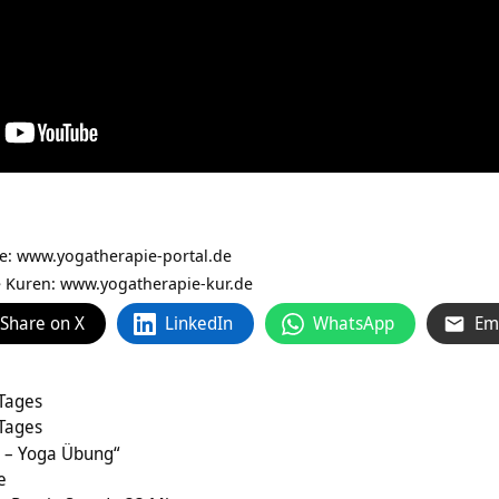
ie:
www.yogatherapie-portal.de
e Kuren: www.yogatherapie-kur.de
Share on X
LinkedIn
WhatsApp
Em
 Tages
 Tages
 – Yoga Übung“
e