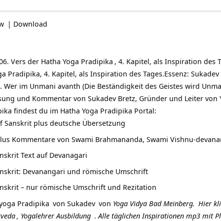
ow
|
Download
06. Vers der
Hatha Yoga Pradipika
, 4. Kapitel, als Inspiration de
a Pradipika, 4. Kapitel, als Inspiration des Tages.Essenz: Sukadev
 Wer im Unmani avanth (Die Beständigkeit des Geistes wird Unman
Lesung und Kommentar von Sukadev Bretz, Gründer und Leiter von 
ika findest du im Hatha Yoga Pradipika Portal:
f Sanskrit plus deutsche Übersetzung
plus Kommentare von Swami Brahmananda, Swami Vishnu-devana
nskrit Text auf Devanagari
nskrit: Devanangari und römische Umschrift
nskrit – nur römische Umschrift und Rezitation
yoga Pradipika
von
Sukadev
von
Yoga Vidya Bad Meinberg.
Hier kl
rveda
,
Yogalehrer Ausbildung
.
Alle täglichen Inspirationen mp3 mit 