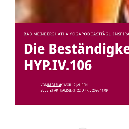
BAD MEINBERG
HATHA YOGA
PODCAST
TÄGL. INSPIR
Die Beständigke
HYP.IV.106
VON
RAFAELA
VOR 12 JAHREN
ZULETZT AKTUALISIERT: 22. APRIL 2026 11:09