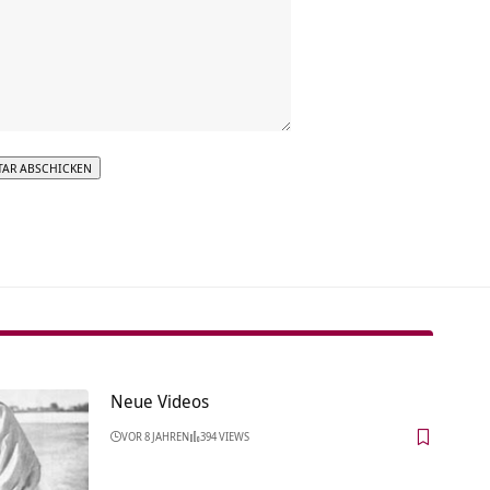
tive:
Neue Videos
VOR 8 JAHREN
394 VIEWS