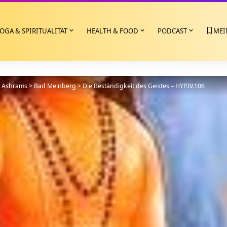
OGA & SPIRITUALITÄT
HEALTH & FOOD
PODCAST
MEI
>
Ashrams
>
Bad Meinberg
>
Die Beständigkeit des Geistes – HYP.IV.106