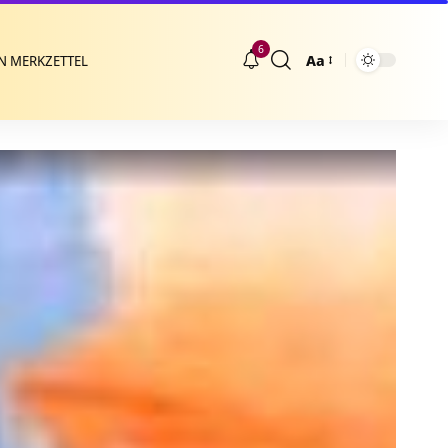
6
Aa
N MERKZETTEL
Größenänderung