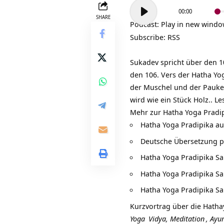
Audio-
00:00
Player
SHARE
Podcast:
Play in new wind
Subscribe:
RSS
Sukadev spricht über den 1
den 106. Vers der Hatha Yog
der Muschel und der Pauke.
wird wie ein Stück Holz.. 
Mehr zur Hatha Yoga Pradip
Hatha Yoga Pradipika au
Deutsche Übersetzung 
Hatha Yoga Pradipika Sa
Hatha Yoga Pradipika Sa
Hatha Yoga Pradipika Sa
Kurzvortrag über die
Hatha
Yoga
Vidya,
Meditation
,
Ayu