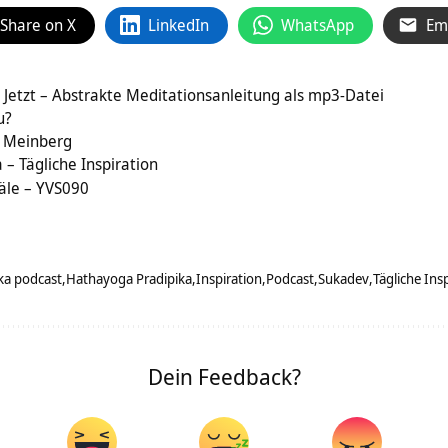
Share on X
LinkedIn
WhatsApp
Em
 Jetzt – Abstrakte Meditationsanleitung als mp3-Datei
u?
d Meinberg
 Tägliche Inspiration
äle – YVS090
ka podcast
Hathayoga Pradipika
Inspiration
Podcast
Sukadev
Tägliche Ins
Dein Feedback?