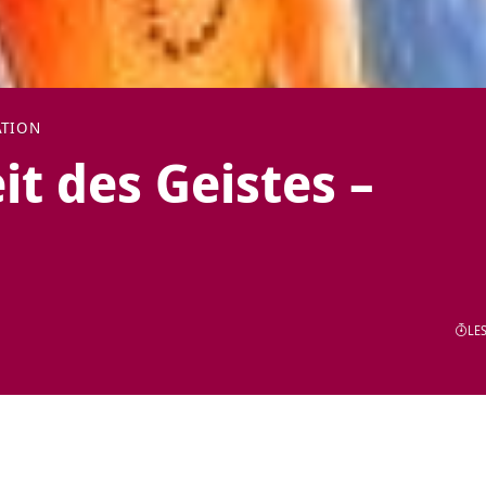
ATION
it des Geistes –
LES