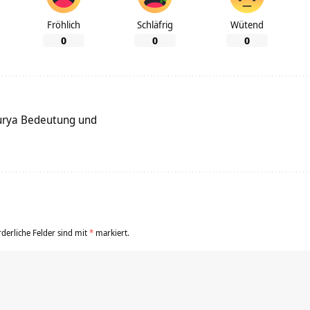
Fröhlich
Schläfrig
Wütend
0
0
0
rya Bedeutung und
rderliche Felder sind mit
*
markiert.