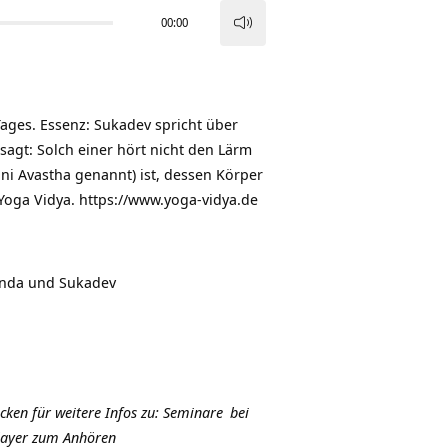
00:00
Pfeiltasten
Hoch/Runter
benutzen,
um
s Tages. Essenz: Sukadev spricht über
die
 sagt: Solch einer hört nicht den Lärm
Lautstärke
i Avastha genannt) ist, dessen Körper
zu
Yoga Vidya. https://www.yoga-vidya.de
regeln.
nda und Sukadev
icken für weitere Infos zu:
Seminare
bei
Player zum Anhören