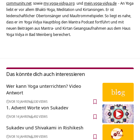
community.net
sowie
my.yoga-vidya.org
und
mein.yoga-vidya.de
- An Yoga
liebt er vor allem Bhakti-Yoga, Meditation und Kirtansingen. Er ist
leidenschaftlicher Obertonsänger und Maultrommelspieler. So liegt es nahe,
dass er im Yoga Vidya Hauptblog den Mantra Podcast fortführt und mit
neuen Beiträgen aus Mantra- und Kirtan Gesangsaufnahmen aus dem Haus
Yoga Vidya in Bad Meinberg bereichert.
Das könnte dich auch interessieren
Wer kann Yoga unterrichten? Video
Antwort
VOR 10 JAHREN
530 VIEWS
1. Advent Worte von Sukadev
VOR 14 JAHREN
492 VIEWS
Sukadev und Shivakami in Rishikesh
VOR 16 JAHREN
399 VIEWS