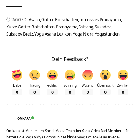
TAGGED:
Asana
Götter-Botschaften
Intensives Pranayama
Kurze Götter-Botschaften
Pranayama
Satsang
Sukadev
Sukadev Bretz
Yoga Asana Lexikon
Yoga Nidra
Yogastunden
Dein Feedback?
Liebe
Traurig
Fröhlich
Schläfrig
Wütend
Überrascht
Zwinker
0
0
0
0
0
0
0
OMKARA
Omkara ist Mitglied im Social Media Team bei Yoga Vidya Bad Meinberg. Er
betreut die Yoga Vidya Communities
kinder-yoga.cc
sowie
ayurveda-