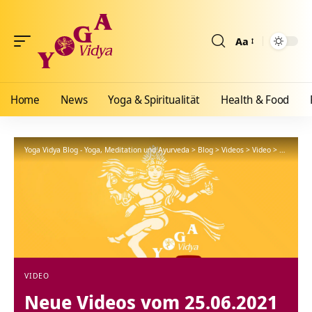
Aa
Größenänderun
Home
News
Yoga & Spiritualität
Health & Food
Yoga Vidya Blog - Yoga, Meditation und Ayurveda
>
Blog
>
Videos
>
Video
>
Neue Vid
VIDEO
Neue Videos vom 25.06.2021