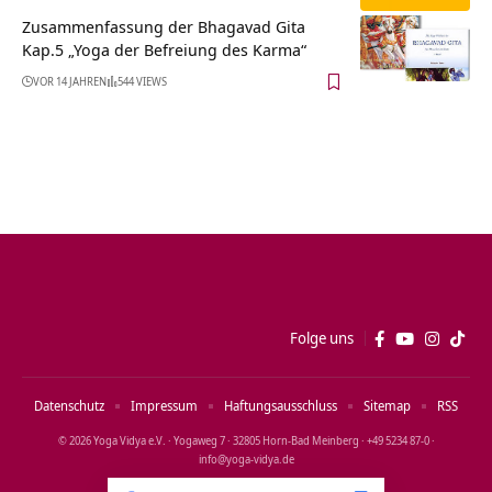
Zusammenfassung der Bhagavad Gita
Kap.5 „Yoga der Befreiung des Karma“
VOR 14 JAHREN
544 VIEWS
Folge uns
Datenschutz
Impressum
Haftungsausschluss
Sitemap
RSS
© 2026 Yoga Vidya e.V. · Yogaweg 7 · 32805 Horn‑Bad Meinberg · +49 5234 87‑0 ·
info@yoga‑vidya.de