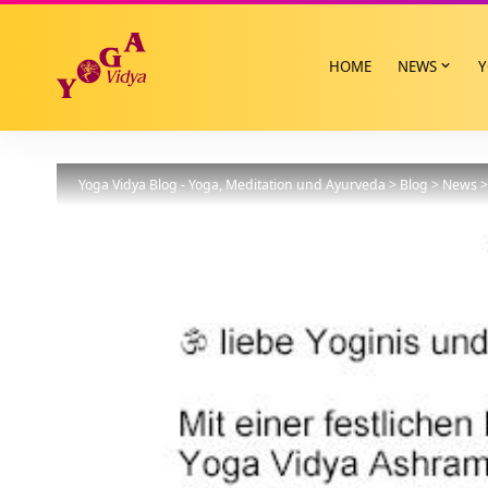
HOME
NEWS
Y
Yoga Vidya Blog - Yoga, Meditation und Ayurveda
>
Blog
>
News