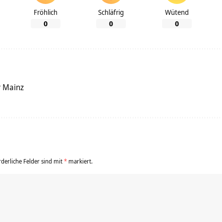
Fröhlich
Schläfrig
Wütend
0
0
0
r Mainz
rderliche Felder sind mit
*
markiert.