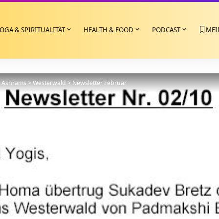
OGA & SPIRITUALITÄT
HEALTH & FOOD
PODCAST
MEI
>
Ashrams
>
Westerwald
>
Newsletter Februar