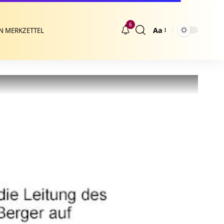
6
Aa
N MERKZETTEL
Größenänderung