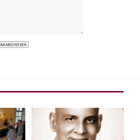
tive: