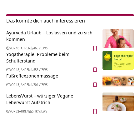
Das könnte dich auch interessieren
Ayurveda Urlaub – Loslassen und zu sich
kommen
VOR 10 JAHREN
465 VIEWS
Yogatherapie: Probleme beim
Schulterstand
VOR 18 JAHREN
558 VIEWS
Fußreflexzonenmassage
VOR 13 JAHREN
704 VIEWS
LebensVurst – würziger Vegane
Leberwurst Aufstrich
VOR 2 JAHREN
5.1K VIEWS