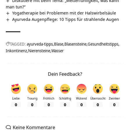
Diskutiere mit beim Tema: „Wetterfühligkeit, was kann
man tun?“
Yogatherapie bei Problemen mit der Halswirbelsäule
Ayurveda Augenpflege: 10 Tipps für strahlende Augen
TAGGED:
ayurveda-tipps
Blase
Blasensteine
Gesundheitstipps
Inkontinenz
Nierensteine
Wasser
Dein Feedback?
Liebe
Traurig
Fröhlich
Schläfrig
Wütend
Überrascht
Zwinker
0
0
0
0
0
0
0
Keine Kommentare