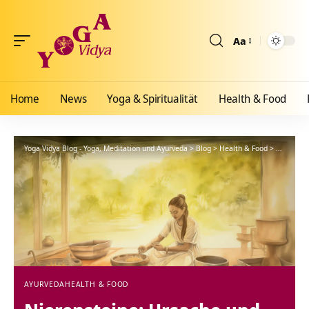
Aa
Größenänderun
Home
News
Yoga & Spiritualität
Health & Food
Yoga Vidya Blog - Yoga, Meditation und Ayurveda
>
Blog
>
Health & Food
>
Ayurveda
AYURVEDA
HEALTH & FOOD