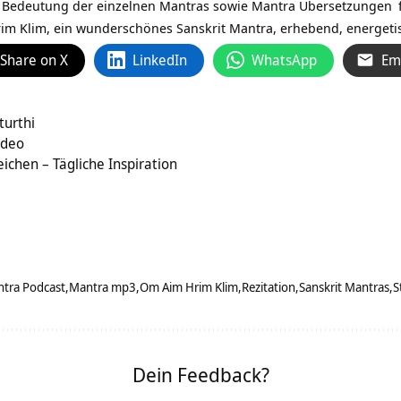
r Bedeutung der einzelnen Mantras sowie
Mantra Übersetzungen
im Klim, ein wunderschönes Sanskrit Mantra, erhebend, energet
Share on X
LinkedIn
WhatsApp
Em
turthi
gsvideo
ichen – Tägliche Inspiration
ntra Podcast
Mantra mp3
Om Aim Hrim Klim
Rezitation
Sanskrit Mantras
S
Dein Feedback?