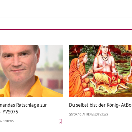
nandas Ratschläge zur
Du selbst bist der König- AtBo
– YVS075
VOR 10 JAHREN
539 VIEWS
601 VIEWS