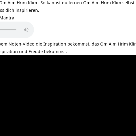
Om Aim Hrim Klim
. So kannst du lernen Om Aim Hrim Klim selbst 
ss dich inspirieren.
 Mantra
esem Noten-Video die Inspiration bekommst, das Om Aim Hrim Kli
nspiration und Freude bekommst.