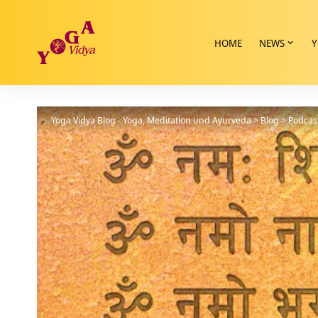
HOME
NEWS
Y
Yoga Vidya Blog - Yoga, Meditation und Ayurveda
>
Blog
>
Podcas