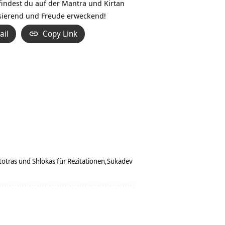
findest du auf
der Mantra und Kirtan
isierend und Freude erweckend!
ail
Copy Link
totras und Shlokas für Rezitationen
Sukadev