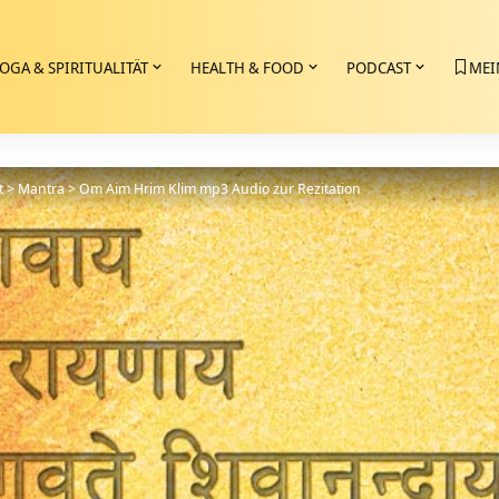
OGA & SPIRITUALITÄT
HEALTH & FOOD
PODCAST
MEI
t
>
Mantra
>
Om Aim Hrim Klim mp3 Audio zur Rezitation