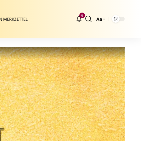
6
Aa
N MERKZETTEL
Größenänderung