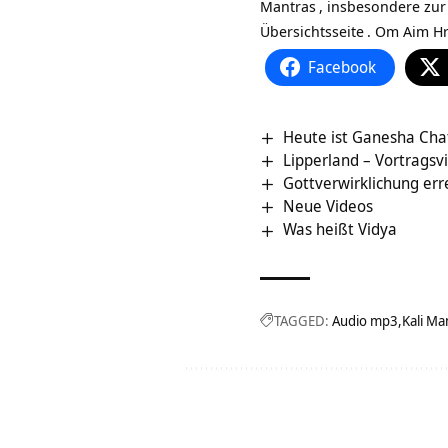
Mantras
, insbesondere zu
Übersichtsseite
. Om Aim Hr
Facebook
Heute ist Ganesha Cha
Lipperland‏‎ – Vortra
Gottverwirklichung erre
Neue Videos
Was heißt Vidya
TAGGED:
Audio mp3
Kali Ma