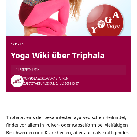
EVENTS
Yoga Wiki über Triphala
LESEZEIT: 1 MIN
VON
YOGAWIKI
VOR 12 JAHREN
ZULETZT AKTUALISIERT: 3. JULI 2018 13:57
Triphala
, eins der bekanntesten ayurvedischen Heilmittel,
findet vor allem in Pulver- oder Kapselform bei vielfältigen
Beschwerden und
Krankheit
en, aber auch als kräftigendes