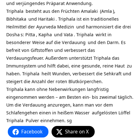
und verjüngendes Präparat Anwendung.
Triphala
besteht aus den Früchten
Amalaki
(
Amla
),
Bibhitaka
und
Haritaki
. Triphala ist ein traditionelles
Heilmittel der
Ayurveda Medizin
und harmonisiert die drei
Dosha
s:
Pitta
,
Kapha
und
Vata
.
Triphala
wirkt in
besonderer Weise auf die
Verdauung
und den Darm. Es
befreit von Giftstoffen und verbessert das
Verdauungsfeuer. Außerdem unterstützt Triphala das
Immunsystem und hilft dabei, eine gesunde, reine
Haut
zu
haben.
Triphala
heilt Wunden, verbessert die Sehkraft und
steigert die Anzahl der roten Blutkörperchen.
Triphala kann ohne Nebenwirkungen langfristig
eingenommen werden – am Besten ein- bis zweimal täglich.
Um die Verdauung anzuregen, kann man vor dem
Schlafengehen einen in heißem
Wasser
aufgelösten Löffel
Triphala
Pulver einnehmen. sg
Facebook
Share on X