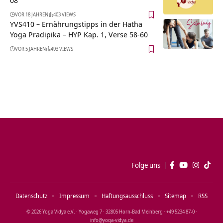
VOR 18 JAHREN
403 VIEWS
YVS410 – Ernährungstipps in der Hatha
Yoga Pradipika – HYP Kap. 1, Verse 58-60
VOR 5 JAHREN
493 VIEWS
Folge uns
Datenschutz
Impressum
Haftungsausschluss
Sitemap
RSS
© 2026 Yoga Vidya e.V. · Yogaweg 7 · 32805 Horn‑Bad Meinberg · +49 5234 87‑0 ·
info@yoga‑vidya.de