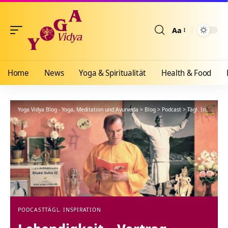
Aa
Größenänderun
Home
News
Yoga & Spiritualität
Health & Food
Yoga Vidya Blog - Yoga, Meditation und Ayurveda
>
Blog
>
Podcast
>
Tägl. Inspiration
PODCAST
TÄGL. INSPIRATION