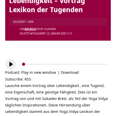
Lebendigkeit – Vortrag
Lexikon der Tugenden
LESEZEIT: 1 MIN
VON
RAFAELA
VOR 10 JAHREN
ZULETZT AKTUALISIERT: 22. JANUAR 2026 11:21
Audio-
Player
Podcast:
Play in new window
|
Download
Subscribe:
RSS
Lausche einem Vortrag über
Lebendigkeit
, eine Tugend,
eine Eigenschaft, eine geistige Fähigkeit. Dies ist ein
Vortrag von und mit
Sukadev Bretz
als Teil der
Yoga Vidya
täglichen Inspirationen
. Diese Hörsendung über
Lebendigkeit stammt aus dem Yoga Vidya Lexikon der