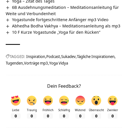
Yoga – Zitat des Tages
6B Ausdehnungsmeditation – Meditationsanleitung für
Weite und Verbundenheit
Yogastunde fortgeschrittene Anfänger mp3 Video
Abhedha Bodha Vakhya – Meditationsanleitung als mp3
10 F Kurze Yogastunde „Yoga für den Rücken“
TAGGED:
Inspiration
Podcast
Sukadev
Tägliche Inspirationen
Tugenden
Vorträge mp3
Yoga Vidya
Dein Feedback?
Liebe
Traurig
Fröhlich
Schläfrig
Wütend
Überrascht
Zwinker
0
0
0
0
0
0
0